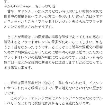
す。
今からlontimeago....ちょっぴり昔
甘平、マドンナ、不知火のまだない時代おいしい柑橘を求めて
世界中の柑橘を食べて歩いた方に一番おいしい買ったのは何です
か？と伺ったところ「ブラッドオレンジ」と教えられてブラッド
オレンジを導入されたそうです。
ところが当時はこの愛媛県の温暖な気候であっても冬の寒さに
遭遇するとブラッドオレンジの果実がだめになってしまい、冬を
うまく越せなかったそうです。ところがここ近年の温暖化の影響
で冬の平均気温が上がったために地中海の気候に近づいたために
ブラッドオレンジの栽培が可能になったのです。とはいうももの
数年日一度とか記録的な寒波とかに遭遇しますとだめになってし
まう果実も出ます。
ここ近年は異常気象だけではなく、鳥に食べられたり、イノシシ
に食べられたりと収穫するまでに乗り越えないといけない壁ばか
りです。
このブラッドオレンジの赤はアントシアニンの赤なのでブル
ーベリーなどと同じ抗酸化作用をもった色素になります。