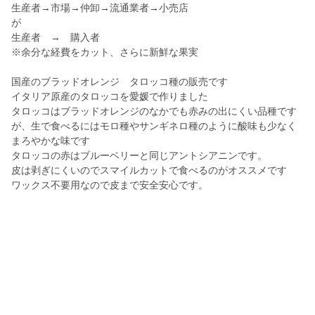
生産者→市場→仲卸→流通業者→小売店
が
生産者 → 購入者
※余分な経費をカット、さらに新鮮な果実
国産のブラッドオレンジ タロッコ種の販売です
イタリア原産のタロッコを愛媛で作りました
タロッコはブラッドオレンジのなかでも赤みの出にくい品種です
が、生で食べるにはモロ種やサンギネロ種のように酸味も少なく
まろやかな味です
タロッコの赤はブルーベリーと同じアントシアニンです。
皮は剥ぎにくいのでスマイルカットで食べるのがオススメです
ワックス不要用なので皮まで安全安心です。