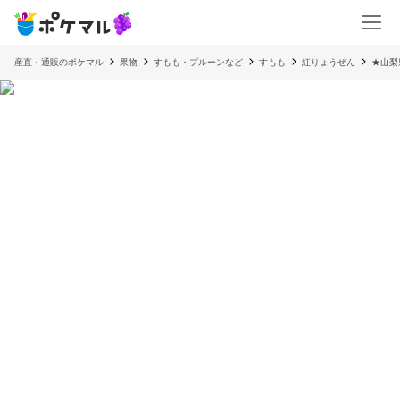
産直・通販のポケマル
果物
すもも・プルーンなど
すもも
紅りょうぜん
★山梨