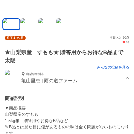
本日あと 20点
終了まで3日
48
★山梨県産 すもも★ 贈答用からお得なB品まで
太陽
みんなの投稿を見る
山梨県甲州市
亀山里恵 | 雨の道ファーム
商品説明
▼商品概要
山梨県産のすもも
1.5kg箱 贈答用やお得なB品など
※B品とは見た目に傷があるものの味は全く問題がないものになり
ます。