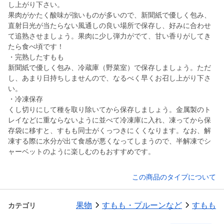
し上がり下さい。
果肉がかたく酸味が強いものが多いので、新聞紙で優しく包み、
直射日光が当たらない風通しの良い場所で保存し、好みに合わせ
て追熟させましょう。果肉に少し弾力がでて、甘い香りがしてき
たら食べ頃です！
・完熟したすもも
新聞紙で優しく包み、冷蔵庫（野菜室）で保存しましょう。ただ
し、あまり日持ちしませんので、なるべく早くお召し上がり下さ
い。
・冷凍保存
くし切りにして種を取り除いてから保存しましょう。金属製のト
レイなどに重ならないように並べて冷凍庫に入れ、凍ってから保
存袋に移すと、すもも同士がくっつきにくくなります。なお、解
凍する際に水分が出て食感が悪くなってしまうので、半解凍でシ
ャーベットのように楽しむのもおすすめです。
この商品のタイプについて
果物
すもも・プルーンなど
すもも
カテゴリ