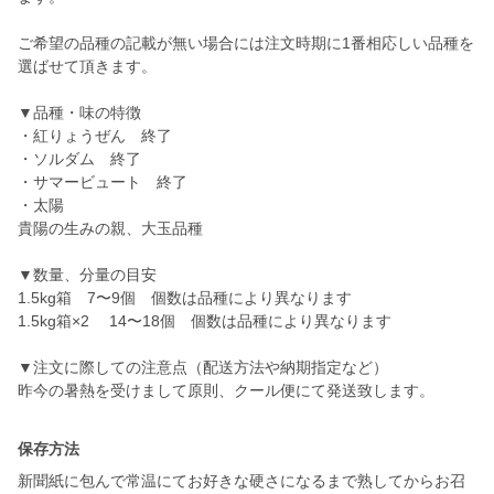
ご希望の品種の記載が無い場合には注文時期に1番相応しい品種を
選ばせて頂きます。
▼品種・味の特徴
・紅りょうぜん 終了
・ソルダム 終了
・サマービュート 終了
・太陽
貴陽の生みの親、大玉品種
▼数量、分量の目安
1.5kg箱 7〜9個 個数は品種により異なります
1.5kg箱×2 14〜18個 個数は品種により異なります
▼注文に際しての注意点（配送方法や納期指定など）
保存方法
新聞紙に包んで常温にてお好きな硬さになるまで熟してからお召