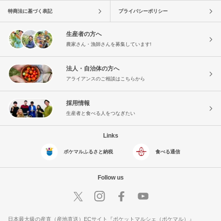
特商法に基づく表記
プライバシーポリシー
生産者の方へ
農家さん・漁師さんを募集しています!
法人・自治体の方へ
アライアンスのご相談はこちらから
採用情報
生産者と食べる人をつなぎたい
Links
ポケマルふるさと納税
食べる通信
Follow us
日本最大級の産直（産地直送）ECサイト『ポケットマルシェ（ポケマル）』