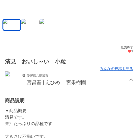
販売終了
3
清見 おいし～い 小粒
みんなの投稿を見る
愛媛県八幡浜市
二宮昌基 | えひめ 二宮果樹園
商品説明
▼商品概要
清見です。
果汁たっぷりの品種です
大きさは不揃いです。