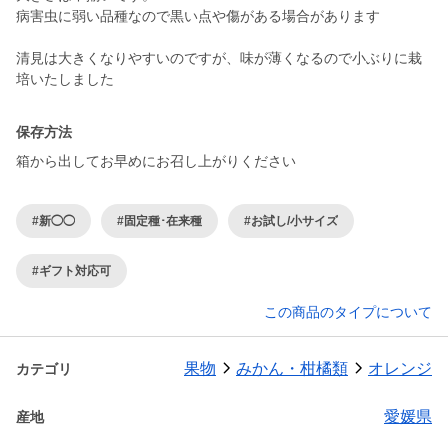
病害虫に弱い品種なので黒い点や傷がある場合があります
清見は大きくなりやすいのですが、味が薄くなるので小ぶりに栽
培いたしました
保存方法
箱から出してお早めにお召し上がりください
#新◯◯
#固定種･在来種
#お試し/小サイズ
#ギフト対応可
この商品のタイプについて
果物
みかん・柑橘類
オレンジ
カテゴリ
愛媛県
産地