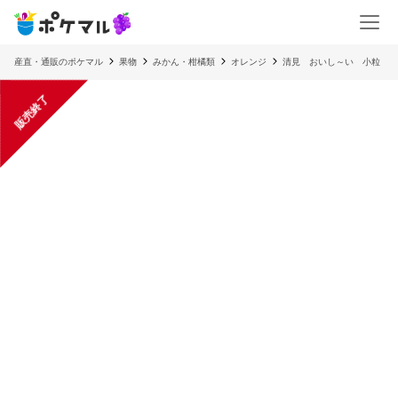
産直・通販のポケマル
果物
みかん・柑橘類
オレンジ
清見 おいし～い 小粒
販売終了