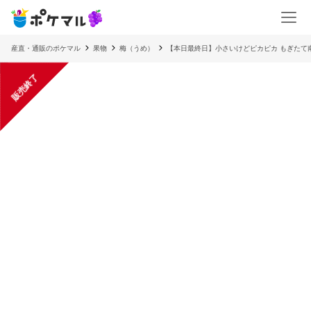
産直・通販のポケマル
果物
梅（うめ）
【本日最終日】小さいけどピカピカ もぎたて
販売終了