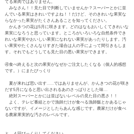
てる果肉ではありません。
みなさん！！見た目で判断していませんか？スーパーとかに並
んでいる果実はきれいですよね！！だけど、そのきれいな果実な
らなかった果実がたくさんあることを知ってください。
かんきつの花は5月に咲きます。どのはなもおいしくてきれいな
果実になろうと思っています。ところがいろいろな自然条件でき
れいな果実やおいしい果実になれない果実があったりします。汚
い果実やたくさんなりすぎた場合は人の手によって間引きもしま
す。それでもどうしても見た目の悪い果実ができます。
④食べ終えると次の果実がなぜかご注文したくなる（個人的感想
です。）にまたびっくり
夏が来れば思い出す......ではありませんが、かんきつの花が咲き
だす5月になると思い出されるあのさっぱりとした味…
絶対スーパーとかには並ばないレベルの見た目の悪さ！！
よく、テレビ番組とかで漁師だけが食べる漁師飯とかあるじゃ
ないですが、イメージとしたらあんな感じです。農家だけが食べ
る農家果実的な汚さのレベルです。
と ４回びっくりしてください。