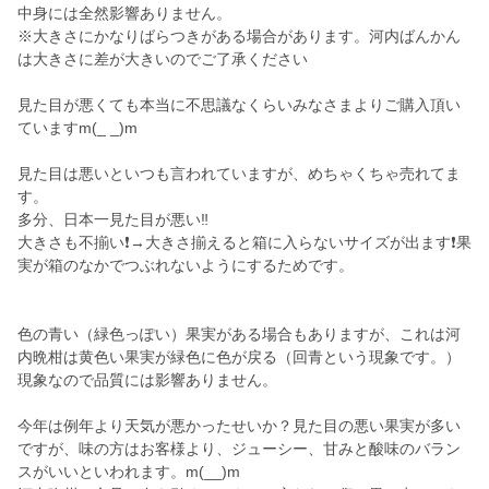
中身には全然影響ありません。
※大きさにかなりばらつきがある場合があります。河内ばんかん
は大きさに差が大きいのでご了承ください
見た目が悪くても本当に不思議なくらいみなさまよりご購入頂い
ていますm(_ _)m
見た目は悪いといつも言われていますが、めちゃくちゃ売れてま
す。
多分、日本一見た目が悪い‼️
大きさも不揃い❗→大きさ揃えると箱に入らないサイズが出ます❗果
実が箱のなかでつぶれないようにするためです。
色の青い（緑色っぽい）果実がある場合もありますが、これは河
内晩柑は黄色い果実が緑色に色が戻る（回青という現象です。）
現象なので品質には影響ありません。
今年は例年より天気が悪かったせいか？見た目の悪い果実が多い
ですが、味の方はお客様より、ジューシー、甘みと酸味のバラン
スがいいといわれます。m(__)m