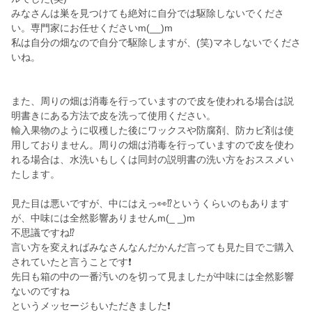
みなさんは巣を見つけても絶対に自分では駆除しないでくださ
い。専門家にお任せくださいm(__)m
私は自分の畑なので自分で駆除しますが、(笑)マネしないでくださ
いね。
また、周りの畑は消毒を行っていますので皮を使われる場合は説
明書きにある方法で皮を洗って使用ください。
輸入果物のように収穫した後にワックスや防腐剤、防カビ剤は使
用しておりません。周りの畑は消毒を行っていますので皮を使わ
れる場合は、水洗いもしくは同封の説明書の洗い方をおススメい
たします。
見た目は悪いですが、中にはえっ👀⁉️というくらいのもあります
が、中味には全然影響ありませんm(_ _)m
不思議ですね⁉️
言い方を変えればみなさんなんだかんだ言っても見た目でご購入
されていたと言うことです❗
先日も箱の中の一番汚いのを切って見ましたが中味には全然影響
ないのですね
というメッセージもいただきました❗