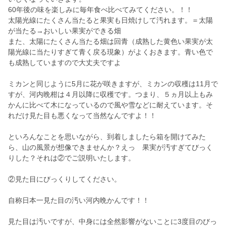
60年後の味を楽しみに毎年食べ比べてみてください。！！
太陽光線にたくさん当たると果実も日焼けして汚れます。＝太陽
が当たる→おいしい果実ができる畑
また、太陽にたくさん当たる畑は回青（成熟した黄色い果実が太
陽光線に当たりすぎて青く戻る現象）がよくおきます。青い色で
も成熟していますので大丈夫ですよ
ミカンと同じように5月に花が咲きますが、ミカンの収穫は11月で
すが、河内晩柑は４月以降に収穫です。つまり、５ヵ月以上もみ
かんに比べて木になっているので風や雪などに耐えています。そ
れだけ見た目も悪くなって当然なんですよ！！
といろんなことを思いながら、到着しましたら箱を開けてみた
ら、山の風景が想像できませんか？えっ 果実が汚すぎてびっく
りした？それは②でご説明いたします。
②見た目にびっくりしてください。
自称日本一見た目の汚い河内晩かんです！！
見た目は汚いですが、中身には全然影響がないことに3度目のびっ