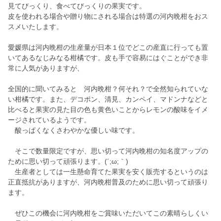
見てびっくり、食べてびっくりの果実です。
皮を使われる場合や贈り物にされる場合は特選の河内晩柑をおス
スメいたします。
愛媛県は河内晩柑の生産量が日本１位でどこの産直に行っても置
いてあるなじみなる柑橘です。皮も手で容易にはぐことができ非
常に人気がありますが、
全国的に聞いてみると 河内晩柑？何それ？で全然知られていな
い柑橘です。また、デコポン、清見、カンペイ、マドンナなどと
比べると果実の見た目の色も黄色いことからレモンの酸味をイメ
ージされているようです。
酸っぱくなくさわやかな優しい味です。
そこで数量限定ですが、思い切って河内晩柑の知名度アップの
ために思い切って頑張ります。(´;ω;｀)
生産者としては一生懸命育てた果実を安く販売するというのは
正直抵抗がありますが、河内晩柑普及のために思い切って頑張り
ます。
ぜひこの機会に河内晩柑をご賞味いただいてこの素晴らしくい