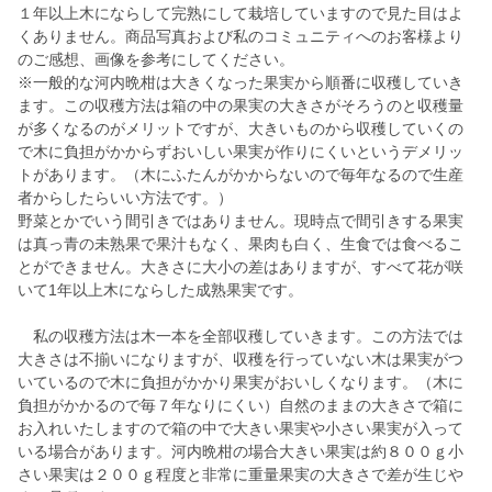
１年以上木にならして完熟にして栽培していますので見た目はよ
くありません。商品写真および私のコミュニティへのお客様より
のご感想、画像を参考にしてください。
※一般的な河内晩柑は大きくなった果実から順番に収穫していき
ます。この収穫方法は箱の中の果実の大きさがそろうのと収穫量
が多くなるのがメリットですが、大きいものから収穫していくの
で木に負担がかからずおいしい果実が作りにくいというデメリッ
トがあります。（木にふたんがかからないので毎年なるので生産
者からしたらいい方法です。）
野菜とかでいう間引きではありません。現時点で間引きする果実
は真っ青の未熟果で果汁もなく、果肉も白く、生食では食べるこ
とができません。大きさに大小の差はありますが、すべて花が咲
いて1年以上木にならした成熟果実です。
私の収穫方法は木一本を全部収穫していきます。この方法では
大きさは不揃いになりますが、収穫を行っていない木は果実がつ
いているので木に負担がかかり果実がおいしくなります。（木に
負担がかかるので毎７年なりにくい）自然のままの大きさで箱に
お入れいたしますので箱の中で大きい果実や小さい果実が入って
いる場合があります。河内晩柑の場合大きい果実は約８００ｇ小
さい果実は２００ｇ程度と非常に重量果実の大きさで差が生じや