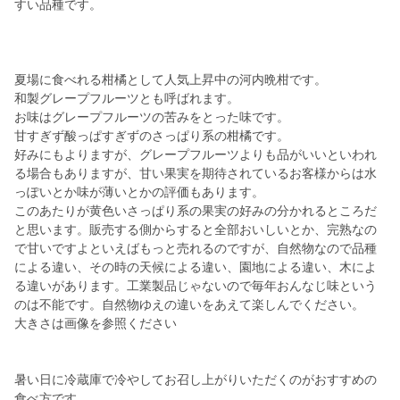
すい品種です。
夏場に食べれる柑橘として人気上昇中の河内晩柑です。
和製グレープフルーツとも呼ばれます。
お味はグレープフルーツの苦みをとった味です。
甘すぎず酸っぱすぎずのさっぱり系の柑橘です。
好みにもよりますが、グレープフルーツよりも品がいいといわれ
る場合もありますが、甘い果実を期待されているお客様からは水
っぽいとか味が薄いとかの評価もあります。
このあたりが黄色いさっぱり系の果実の好みの分かれるところだ
と思います。販売する側からすると全部おいしいとか、完熟なの
で甘いですよといえばもっと売れるのですが、自然物なので品種
による違い、その時の天候による違い、園地による違い、木によ
る違いがあります。工業製品じゃないので毎年おんなじ味という
のは不能です。自然物ゆえの違いをあえて楽しんでください。
大きさは画像を参照ください
暑い日に冷蔵庫で冷やしてお召し上がりいただくのがおすすめの
食べ方です。