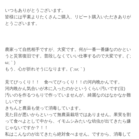
いつもありがとうございます。
皆様には平素よりたくさんご購入、リピート購入いただきありが
とうございます。
農家って自然相手ですが、大変です。何が一番一番嫌なのかとい
うと災害復旧です。普段しなくていい仕事するので大変です。(´;
ω;｀)
もう、心が折れそうになります。(´;ω;｀)
見てびっくり！！ 食べてびっくり！！の河内晩かんです。
河内晩かん気合いが木に入ったのかというくらい汚いです(泣)
汚いのを作るつもりで作っていませんが、綺麗なのはなかなか難
しいです
きちんと農薬も使って消毒しています。
見た目が悪いからといって無農薬栽培ではありません。果実を割
って食べよとして中から、イモムシみたいな幼虫が出てきたら嫌
じゃないですか？！！
私はこんなのが出てきたら絶対食べません。ですから、消毒して