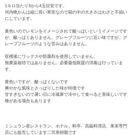
1キロ当たり3から4玉目安です。
河内晩かんは縦に長い果実なので箱の中の大きさはわざと不揃い
にしています。
黄色いのでレモンをイメージされて酸っぱいというイメージです
が、酸っぱくありません。グレープフルーツに近い味ですが、グ
レープフルーツのような苦みはありません。
収穫後にワックスや防腐剤を使用していません。
無農薬栽培ではありません。必要最低限度の消毒は行っていま
す。
黄色いですが、酸っぱくないです
爽やかな風味とさっぱりした味が特徴です
甘すぎないので暑い日に冷蔵庫で冷やして食べると美味しいです
種がある場合もあります
ミシュラン星レストラン、ホテル、料亭、高級料理店、果実専門
店にも販売しています二宮果樹園です