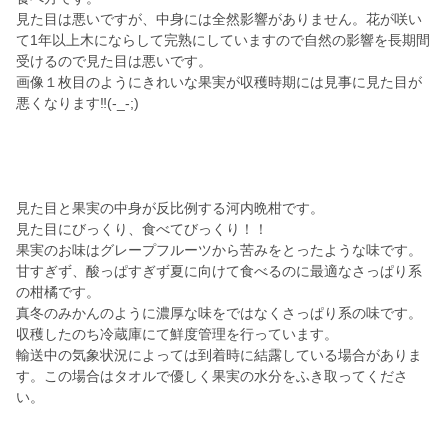
見た目は悪いですが、中身には全然影響がありません。花が咲い
て1年以上木にならして完熟にしていますので自然の影響を長期間
受けるので見た目は悪いです。
画像１枚目のようにきれいな果実が収穫時期には見事に見た目が
悪くなります‼️(-_-;)
見た目と果実の中身が反比例する河内晩柑です。
見た目にびっくり、食べてびっくり！！
果実のお味はグレープフルーツから苦みをとったような味です。
甘すぎず、酸っぱすぎず夏に向けて食べるのに最適なさっぱり系
の柑橘です。
真冬のみかんのように濃厚な味をではなくさっぱり系の味です。
収穫したのち冷蔵庫にて鮮度管理を行っています。
輸送中の気象状況によっては到着時に結露している場合がありま
す。この場合はタオルで優しく果実の水分をふき取ってくださ
い。