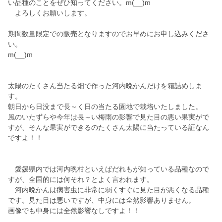
い品種のことをぜひ知ってください。m(__)m
よろしくお願いします。
期間数量限定での販売となりますのでお早めにお申し込みくださ
い。
m(__)m
太陽のたくさん当たる畑で作った河内晩かんだけを箱詰めしま
す。
朝日から日没まで長～く日の当たる園地で栽培いたしました。
風のいたずらや今年は長～い梅雨の影響で見た目の悪い果実がで
すが、そんな果実ができるのたくさん太陽に当たっている証なん
ですよ！！
愛媛県内では河内晩柑といえばだれもが知っている品種なので
すが、全国的には何それ？とよく言われます。
河内晩かんは病害虫に非常に弱くすぐに見た目が悪くなる品種
です。見た目は悪いですが、中身には全然影響ありません。
画像でも中身には全然影響なしですよ！！