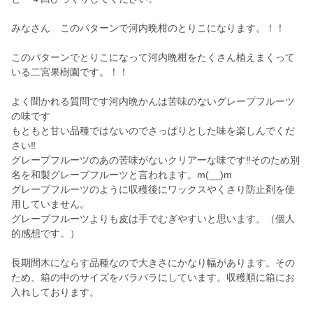
みなさん このパターンで河内晩柑のとりこになります。！！
このパターンでとりこになって河内晩柑をたくさん植えまくって
いる二宮果樹園です。！！
よく聞かれる質問です河内晩かんは苦味のないグレープフルーツ
の味です
もともと甘い品種ではないのでさっぱりとした味を楽しんでくだ
さい‼️
グレープフルーツのあの苦味がないクリアーな味です‼️そのため別
名を和製グレープフルーツと言われます。m(__)m
グレープフルーツのように収穫後にワックスやくさり防止剤を使
用していません。
グレープフルーツよりも皮は手でむぎやすいと思います。（個人
的感想です。）
長期間木にならす品種なので大きさにかなり幅があります。その
ため、箱の中のサイズをバラバラにしています。収穫順に箱にお
入れしております。