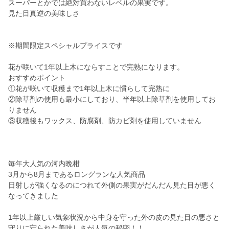
スーパーとかでは絶対買わないレベルの果実です。
見た目真逆の美味しさ
※期間限定スペシャルプライスです
花が咲いて1年以上木にならすことで完熟になります。
おすすめポイント
①花が咲いて収穫まで1年以上木に慣らして完熟に
②除草剤の使用も最小にしており、半年以上除草剤を使用してお
りません
③収穫後もワックス、防腐剤、防カビ剤を使用していません
毎年大人気の河内晩柑
3月から8月まであるロングランな人気商品
日射しが強くなるのにつれて外側の果実がだんだん見た目が悪く
なってきました
1年以上厳しい気象状況から中身を守った外の皮の見た目の悪さと
守りに守られた美味しさが人気の秘密！！