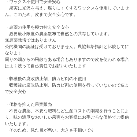
・ワックス不使用で安全安心
果実に光沢を与え、腐りにくくするワックスを使用していませ
ん。このため、皮まで安全安心です。
・農薬の使用を極力控え安全安心
必要最小限度の農薬散布で自然との共存しています。
無農薬栽培ではありません
公的機関の認証は受けておりません。農協栽培指針と比較してに
なります
周りの畑からの飛散もある場合もありますので皮を使われる場合
はよく洗って自己責任でお願いいたします
・収穫後の腐敗防止剤、防カビ剤の不使用
収穫後の腐敗防止剤、防カビ剤の使用を行っていないので皮ま
で安全安心
・価格を抑えた果実販売
不要な農薬、不要な肥料など生産コストの削減を行うことによ
り、味の濃厚なおいしい果実をお客様にお手ごろな価格でご提供
いたします。
そのため、見た目が悪い、大きさ不揃いです