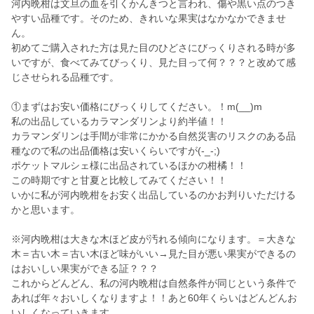
河内晩柑は文旦の血を引くかんきつと言われ、傷や黒い点のつき
やすい品種です。そのため、きれいな果実はなかなかできませ
ん。
初めてご購入された方は見た目のひどさにびっくりされる時が多
いですが、食べてみてびっくり、見た目って何？？？と改めて感
じさせられる品種です。
①まずはお安い価格にびっくりしてください。！m(__)m
私の出品しているカラマンダリンより約半値！！
カラマンダリンは手間が非常にかかる自然災害のリスクのある品
種なので私の出品価格は安いくらいですが(-_-;)
ポケットマルシェ様に出品されているほかの柑橘！！
この時期ですと甘夏と比較してみてください！！
いかに私が河内晩柑をお安く出品しているのかお判りいただける
かと思います。
※河内晩柑は大きな木ほど皮が汚れる傾向になります。＝大きな
木＝古い木＝古い木ほど味がいい→見た目が悪い果実ができるの
はおいしい果実ができる証？？？
これからどんどん、私の河内晩柑は自然条件が同じという条件で
あれば年々おいしくなりますよ！！あと60年くらいはどんどんお
いしくなっていきます。