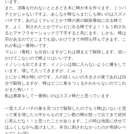
います。
また、消毒を行わないとときどき木に蜂が木を作ります。ミツバ
チとかじゃないですよ。あしなが蜂ならまだしも怖いのはスズメ
バチです。あのよくテレビとかで蜂の巣の駆除番組に出る蜂で
す。よく、刺されたとかでテレビに出る蜂ですよ！！もう刺され
るとアナフラキーショックで下手すると死にます。しかも、蜂は
羽があるのでどこまでも追いかけてきて仲間も呼んできます。こ
れが私は一番怖いです。
マムシ（毒蛇）も出合いますがこれは捕まえて駆除します。追い
かけてこないので蜂よりはいいです。
イノシシも出てきます。イノシシは畑に入らないように柵をして
います。壊して入ってきますが、(´;ω;｀)
とにかく蜂が怖いのです。人の頭くらいの大きさの巣であれば自
分で駆除しますが、蜂はどこに巣をつくるかわからないのでこれ
がまた怖い！！
私は農家をして一番怖いのはスズメ蜂だと思っています。
一度スズメバチの巣を見つけて駆除したのでもう蜂はいないと思
って巣を壊したら中からものすごい数の蜂が怒って出てきて絶対
に死んだな！！と思ったことがあります。この時は地面に伏せて
ほふくしながら逃げました。本当に刺されなかったのが奇跡レベ
ルでした(笑)