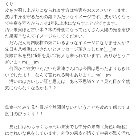
くり
皮をお召し上がりになられます方は特選をおススメいたします。
皮は中身を守るための鎧？みたいなイメージです。皮が汚くなっ
て中身を守るからこそ1年以上木にならすことができます。
汚い果実ほど古い木？木の外側になってたくさん太陽の光を浴び
た果実？なんてイメージをしてください。
だんだん河内晩柑の畑にいるようなイメージになりませんか？
先日も八幡浜にいきたいとメッセージ頂きましたm(_ _)m
実際に私を見に⁉️畑を見に⁉️何人も来られています。ありがとうご
ざいますm(_ _)m
何回かご注文いただいた常連さんには今回は思ったよりもきれ
いでしたよ！！なんて言われる時もあります。m(__)m
汚いのはおいしい証と思えば あら不思議？？？見た目が全然
気にならなくなるかも？？
③食べてみて見た目が全然関係ないということを改めて感じて３
度目のびっくり！！
見た目はめちゃくちゃ汚い果実でも中身の果肉（黄色い粒粒）
はきれいな色をしています。外側の果皮が汚くて中身が黒く汚れ