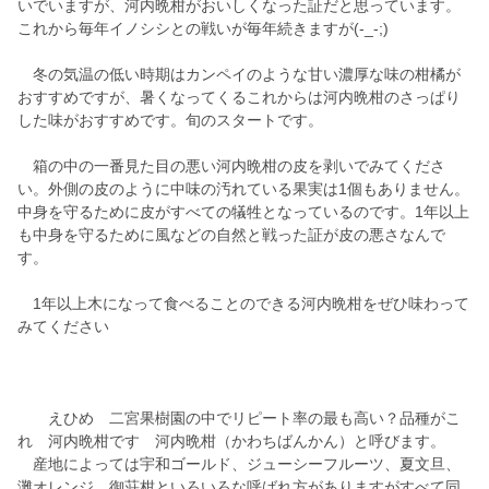
いでいますが、河内晩柑がおいしくなった証だと思っています。
これから毎年イノシシとの戦いが毎年続きますが(-_-;)
冬の気温の低い時期はカンペイのような甘い濃厚な味の柑橘が
おすすめですが、暑くなってくるこれからは河内晩柑のさっぱり
した味がおすすめです。旬のスタートです。
箱の中の一番見た目の悪い河内晩柑の皮を剥いでみてくださ
い。外側の皮のように中味の汚れている果実は1個もありません。
中身を守るために皮がすべての犠牲となっているのです。1年以上
も中身を守るために風などの自然と戦った証が皮の悪さなんで
す。
1年以上木になって食べることのできる河内晩柑をぜひ味わって
みてください
えひめ 二宮果樹園の中でリピート率の最も高い？品種がこ
れ 河内晩柑です 河内晩柑（かわちばんかん）と呼びます。
産地によっては宇和ゴールド、ジューシーフルーツ、夏文旦、
灘オレンジ、御荘柑といろいろな呼ばれ方がありますがすべて同