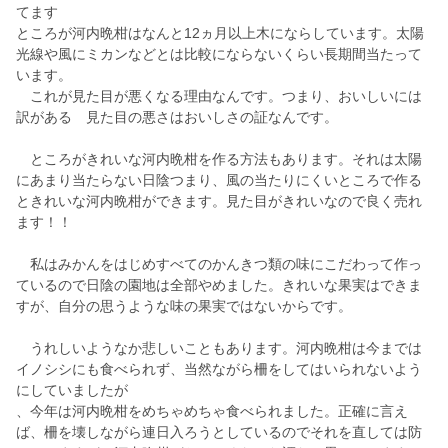
てます
ところが河内晩柑はなんと12ヵ月以上木にならしています。太陽
光線や風にミカンなどとは比較にならないくらい長期間当たって
います。
これが見た目が悪くなる理由なんです。つまり、おいしいには
訳がある 見た目の悪さはおいしさの証なんです。
ところがきれいな河内晩柑を作る方法もあります。それは太陽
にあまり当たらない日陰つまり、風の当たりにくいところで作る
ときれいな河内晩柑ができます。見た目がきれいなので良く売れ
ます！！
私はみかんをはじめすべてのかんきつ類の味にこだわって作っ
ているので日陰の園地は全部やめました。きれいな果実はできま
すが、自分の思うような味の果実ではないからです。
うれしいようなか悲しいこともあります。河内晩柑は今までは
イノシシにも食べられず、当然ながら柵をしてはいられないよう
にしていましたが
、今年は河内晩柑をめちゃめちゃ食べられました。正確に言え
ば、柵を壊しながら連日入ろうとしているのでそれを直しては防