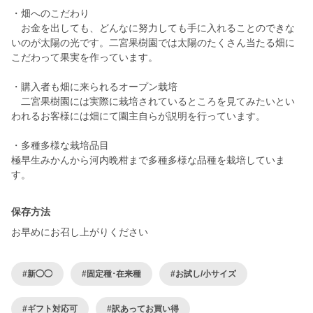
・畑へのこだわり
お金を出しても、どんなに努力しても手に入れることのできな
いのが太陽の光です。二宮果樹園では太陽のたくさん当たる畑に
こだわって果実を作っています。
・購入者も畑に来られるオープン栽培
二宮果樹園には実際に栽培されているところを見てみたいとい
われるお客様には畑にて園主自らが説明を行っています。
・多種多様な栽培品目
極早生みかんから河内晩柑まで多種多様な品種を栽培していま
保存方法
お早めにお召し上がりください
#新◯◯
#固定種･在来種
#お試し/小サイズ
#ギフト対応可
#訳あってお買い得