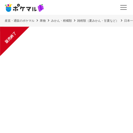
産直・通販のポケマル
果物
みかん・柑橘類
雑柑類（夏みかん・甘夏など）
日本
販売終了