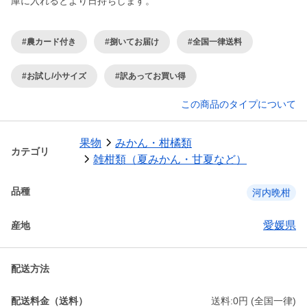
庫に入れるとより日持ちします。
#農カード付き
#捌いてお届け
#全国一律送料
#お試し/小サイズ
#訳あってお買い得
この商品のタイプについて
果物
みかん・柑橘類
カテゴリ
雑柑類（夏みかん・甘夏など）
品種
河内晩柑
愛媛県
産地
配送方法
配送料金（送料）
送料:0円 (全国一律)