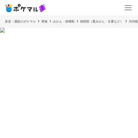
産直・通販のポケマル
果物
みかん・柑橘類
雑柑類（夏みかん・甘夏など）
河内晩