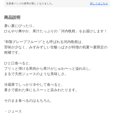
生産者バッジの基準が新しくなりました。
詳しくはこちら
商品説明
暑い夏にぴったり。
ひんやり爽やか、果汁たっぷりの「河内晩柑」をお届けします！
“和製グレープフルーツ”とも呼ばれる河内晩柑は、
苦味が少なく、みずみずしい甘酸っぱさが特徴の初夏〜夏限定の
柑橘です。
ひと口食べると、
プリッと弾ける果肉から果汁がじゅわ〜っと溢れ出し、
まるで天然ジュースのような美味しさ。
冷蔵庫でしっかり冷やして食べると、
暑さで疲れた体にもスーッと染みわたります。
そのまま食べるのはもちろん、
・ジュース