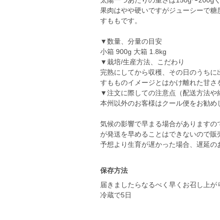
太陽一つあたりの重さは150g〜200g
果肉はやや硬いですがジューシーで糖
すももです。
▼数量、分量の目安
小箱 900g 大箱 1.8kg
▼栽培/生産方法、こだわり
完熟にしてから収穫、その日のうちに
すもものイメージとはかけ離れた甘さ
▼注文に際しての注意点（配送方法や
本州以外のお客様はクール便をお勧め
気候の影響で早まる場合がありますの
が発送を早めることはできないので販
予想より生育が遅かった場合、遅延の
保存方法
届きましたらなるべく早くお召し上が
冷蔵で5日