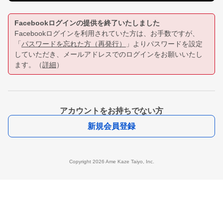
Facebookログインの提供を終了いたしました
Facebookログインを利用されていた方は、お手数ですが、
「
パスワードを忘れた方（再発行）
」よりパスワードを設定
していただき、メールアドレスでのログインをお願いいたし
ます。（
詳細
）
アカウントをお持ちでない方
新規会員登録
Copyright 2026 Ame Kaze Taiyo, Inc.