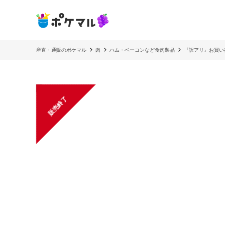
産直・通販のポケマル
肉
ハム・ベーコンなど食肉製品
『訳アリ』お買い
販売終了