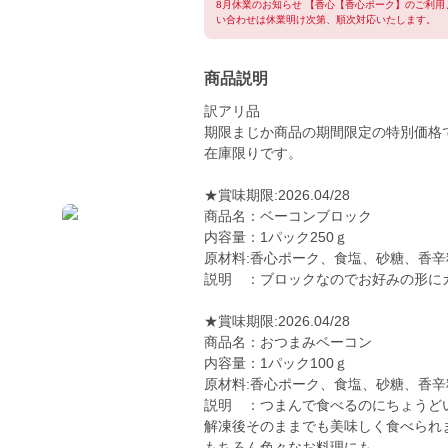
8月休業のお知らせ 【香心【香心ポーク】のご利
い合わせは休業明け次第、順次対応いたします。
商品説明
訳アリ品
期限まじか商品の期間限定の特別価格
在庫限りです。
★賞味期限:2026.04/28
商品名：ベーコンブロック
内容量：1パック250ｇ
原材料:香心ポーク、食塩、砂糖、香辛
説明 ：ブロックなのでお好みの形に
★賞味期限:2026.04/28
商品名：おつまみベーコン
内容量：1パック100ｇ
原材料:香心ポーク、食塩、砂糖、香辛
説明 ：つまんで食べるのにちょうど
解凍後そのままでも美味しく食べられ
もちろん色々なお料理にも...