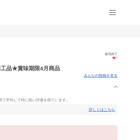
販売終了
7
加工品★賞味期限4月商品
みんなの投稿を見る
間で平均して特に高い評価を得ています。
詳しくはこちら