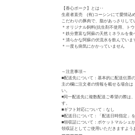
【香心ポーク】とは‥
生産者直売 (有)コーシンにて愛情
こだわりの豚肉で、脂があっさりして
＊オリジナル飼料(抗生剤不使用、トウ
＊鉄分豊富な阿蘇の天然ミネラルを食
＊清らかな阿蘇の伏流水を飲んでいま
＊一度も病気にかかっていません
～注意事項～
■配送先について：基本的に配送伝票
主の欄に注文者の情報を載せる場合は
い。
◾️同一配送先に複数配送ご希望の際は
す。
■ギフト対応について：なし
■配送日について：「配送日時指定」
■領収証について：ポケットマルシェ
領収証としてご使用いただきますよう
ーーーーー