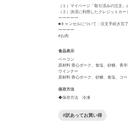
（１）マイページ「取引済みの注文」
（２）決済に利用したクレジットカー
ーーーーー
■キャンセルについて：注文手続き完
ーーーー
#お肉
食品表示
ベーコン
原材料:香心ポーク、食塩、砂糖、香辛
ウインナー
原材料:香心ポーク、砂糖、食塩、コ
保存方法
◆保存方法 冷凍
#訳あってお買い得