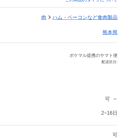
肉
ハム・ベーコンなど食肉製品
熊本県
ポケマル提携のヤマト便
配送区分:
可
2~16日
可