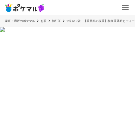
産直・通販のポケマル
お茶
和紅茶
1袋 or 2袋｜【茶農家の夜茶】和紅茶茎焙じティーバ