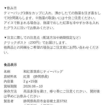
▼飲み方
ティーバッグ1個をカップに入れ、沸かしたての熱湯を注ぎ蓋をし
て3分間蒸らします。※熱湯の取扱いには十分ご注意ください。
アイスで飲まれる場合は、熱湯で出した紅茶を冷やすか氷を入れ
たグラスに注いでお飲みください。
▼注文に際しての注意点（配送方法や納期指定など）
クリックポスト（230円）でお届けします。
他商品との同梱をご希望の場合はご注文前にお問い合わせくださ
い。
食品表示
名称 和紅茶茎焙じティーバッグ
原材料名 紅茶 (静岡県産)
内容量 2ｇ×15個
賞味期限 2026.08～10
保存方法 高温多湿を避け、移り香にご注意ください。 開封後
は早めにお飲みください
製造者 静岡県島田市金谷猪土居3792