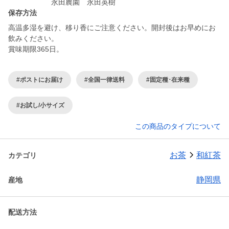
永田農園 永田英樹
保存方法
高温多湿を避け、移り香にご注意ください。開封後はお早めにお
飲みください。
賞味期限365日。
#ポストにお届け
#全国一律送料
#固定種･在来種
#お試し/小サイズ
この商品のタイプについて
お茶
和紅茶
カテゴリ
静岡県
産地
配送方法