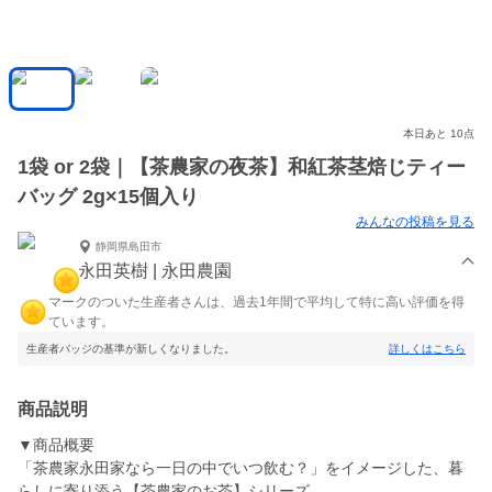
本日あと 10点
1袋 or 2袋｜【茶農家の夜茶】和紅茶茎焙じティー
バッグ 2g×15個入り
みんなの投稿を見る
静岡県島田市
永田英樹 | 永田農園
マークのついた生産者さんは、過去1年間で平均して特に高い評価を得
ています。
生産者バッジの基準が新しくなりました。
詳しくはこちら
商品説明
▼商品概要
「茶農家永田家なら一日の中でいつ飲む？」をイメージした、暮
らしに寄り添う【茶農家のお茶】シリーズ。