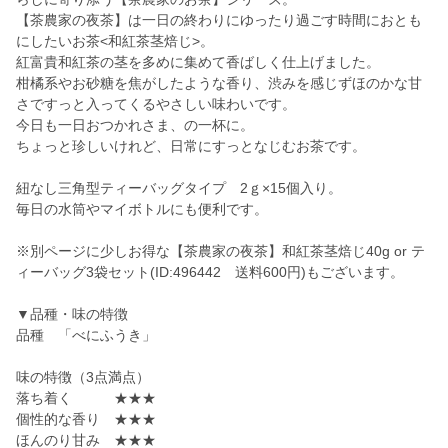
【茶農家の夜茶】は一日の終わりにゆったり過ごす時間におとも
にしたいお茶<和紅茶茎焙じ>。
紅富貴和紅茶の茎を多めに集めて香ばしく仕上げました。
柑橘系やお砂糖を焦がしたような香り、渋みを感じずほのかな甘
さですっと入ってくるやさしい味わいです。
今日も一日おつかれさま、の一杯に。
ちょっと珍しいけれど、日常にすっとなじむお茶です。
紐なし三角型ティーバッグタイプ 2ｇ×15個入り。
毎日の水筒やマイボトルにも便利です。
※別ページに少しお得な【茶農家の夜茶】和紅茶茎焙じ40g or テ
ィーバッグ3袋セット(ID:496442 送料600円)もございます。
▼品種・味の特徴
品種 「べにふうき」
味の特徴（3点満点）
落ち着く ★★★
個性的な香り ★★★
ほんのり甘み ★★★