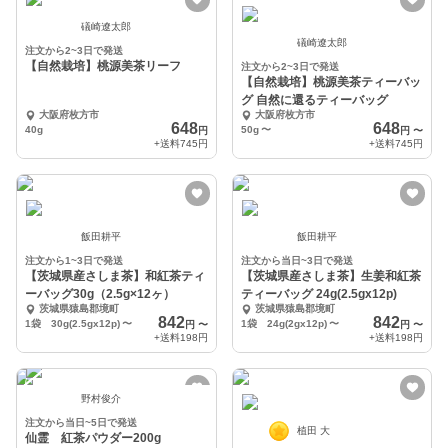
礒崎遼太郎
礒崎遼太郎
注文から2~3日で発送
【自然栽培】桃源美茶リーフ
注文から2~3日で発送
【自然栽培】桃源美茶ティーバッ
グ 自然に還るティーバッグ
大阪府枚方市
大阪府枚方市
648
648
40g
50g
〜
円
円
〜
+送料
745円
+送料
745円
飯田耕平
飯田耕平
注文から1~3日で発送
注文から当日~3日で発送
【茨城県産さしま茶】和紅茶ティ
【茨城県産さしま茶】生姜和紅茶
ーバッグ30g（2.5g×12ヶ）
ティーバッグ 24g(2.5gx12p)
茨城県猿島郡境町
茨城県猿島郡境町
842
842
1袋 30g(2.5gx12p)
〜
1袋 24g(2gx12p)
〜
円
〜
円
〜
+送料
198円
+送料
198円
野村俊介
注文から当日~5日で発送
植田 大
仙霊 紅茶パウダー200g