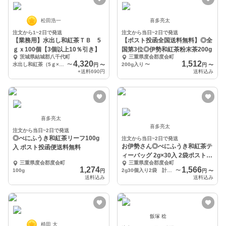
松田浩一
喜多亮太
注文から1~2日で発送
注文から当日~2日で発送
【業務用】水出し和紅茶ＴＢ 5
【ポスト投函全国送料無料】◎全
ｇｘ100個【3個以上10％引き】
国第3位◎伊勢和紅茶粉末茶200g
茨城県結城郡八千代町
三重県度会郡度会町
4,320
1,512
水出し和紅茶（5ｇ×100個）
〜
200g入り
〜
円
〜
円
〜
+送料
690円
送料込み
喜多亮太
喜多亮太
注文から当日~2日で発送
◎べにふうき和紅茶リーフ100g
注文から当日~2日で発送
お伊勢さん◎べにふうき和紅茶テ
入 ポスト投函便送料無料
ィーバッグ 2g×30入 2袋ポスト投
三重県度会郡度会町
三重県度会郡度会町
函便送料無料
1,274
1,566
100g
2g30個入り2袋 計60個
〜
円
円
〜
送料込み
送料込み
飯塚 稔
植田 大