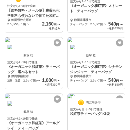
注文から2~10日で発送
《オーガニック和紅茶》ストレー
注文から1~3日で発送
【送料無料・メール便】農薬も化
ト ティーバッグ
学肥料も使わないで育てた和紅茶
静岡県牧之原市
静岡県藤枝市
2.5g×50p
2,160
540
2.5g×50p 1袋
〜
ティーバッグ 2.5g×7個
〜
円
〜
円
〜
送料込み
+送料
350円
飯塚 稔
飯塚 稔
注文から2~10日で発送
注文から2~10日で発送
《オーガニック和紅茶》ティーバ
《オーガニック和紅茶》シナモン
ッグ 選べるセット
ジンジャー ティーバッグ
静岡県藤枝市
静岡県藤枝市
1,080
540
2袋 (1袋 2.5g×7個)
〜
ティーバッグ 2.5g×7個
〜
円
〜
円
〜
+送料
350円
+送料
350円
堀江研多郎
注文から当日~9日で発送
飯塚 稔
和紅茶ティーバッグ ×3袋
注文から2~10日で発送
《オーガニック和紅茶》アールグ
レイ ティーバッグ