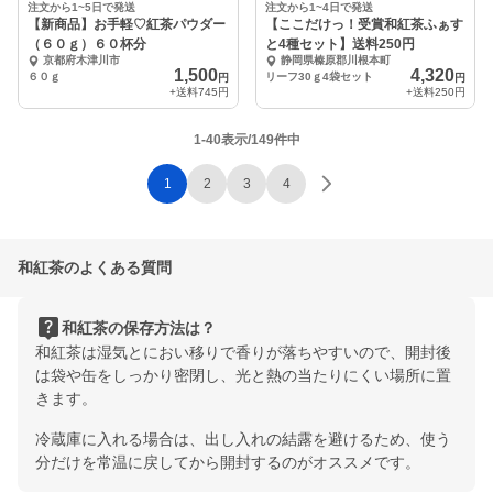
注文から1~5日で発送
注文から1~4日で発送
【新商品】お手軽♡紅茶パウダー
【ここだけっ！受賞和紅茶ふぁす
（６０ｇ）６０杯分
と4種セット】送料250円
京都府木津川市
静岡県榛原郡川根本町
1,500
4,320
６０ｇ
リーフ30ｇ4袋セット
円
円
+送料
745円
+送料
250円
1-40表示/149件中
1
2
3
4
和紅茶のよくある質問
live_help
和紅茶の保存方法は？
和紅茶は湿気とにおい移りで香りが落ちやすいので、開封後
は袋や缶をしっかり密閉し、光と熱の当たりにくい場所に置
きます。
冷蔵庫に入れる場合は、出し入れの結露を避けるため、使う
分だけを常温に戻してから開封するのがオススメです。