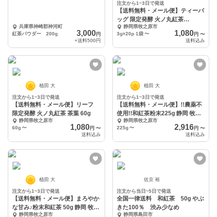
注文から1~3日で発送
【送料無料・メール便】ティーバ
ッグ 限定発酵 火ノ丸紅茶
兵庫県神崎郡神河町
静岡県牧之原市
3g×20p
3,000
1,080
紅茶パウダー 200g
3g×20p 1袋
〜
円
円
〜
+送料
500円
送料込み
植田 大
植田 大
注文から1~3日で発送
注文から1~3日で発送
【送料無料・メール便】リーフ
【送料無料・メール便】!!農薬不
限定発酵 火ノ丸紅茶 茶葉 60g
使用!!和紅茶粉末225g 静岡 牧之
静岡県牧之原市
静岡県牧之原市
原
1,080
2,916
60g
〜
225g
〜
円
〜
円
〜
送料込み
送料込み
植田 大
佐京 裕
注文から1~3日で発送
注文から当日~5日で発送
【送料無料・メール便】まろやか
全国一律送料 和紅茶 50g やぶ
な甘み♪粉末和紅茶 50g 静岡 牧之
きた100％ 渋み少なめ
静岡県牧之原市
静岡県島田市
原