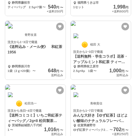
静岡県藤枝市
福岡県うきは市
540
1,998
ティーバッグ 2.5g×7個
〜
1セット
円
〜
円
+送料
350円
+送料
600円
青野友喜
注文から1~3日で発送
植田 大
《送料込み・メール便》 和紅茶
1956
注文から1~3日で発送
【送料無料・学生コラボ】花茶・
アップルミント和紅茶 ティーバ
静岡県掛川市
静岡県牧之原市
ッグ 牧之原
648
1,000
1袋（2ｇ×20個）
〜
2.5g×8p 1袋
〜
円
〜
円
〜
送料込み
送料込み
松田浩一
青柳貴信
注文から当日~4日で発送
注文から1~7日で発送
【送料コミコミ】いちご和紅茶テ
みんな大好き【ゆず紅茶】ほどよ
ィーバッグ／2g×8 松田製茶
い酸味のナチュラルフレーバ
茨城県結城郡八千代町
佐賀県嬉野市
TBG-029
ー
1,016
702
1
〜
ゆず紅茶ティーパック20ｇ（2ｇ×10）×1袋
〜
円
〜
円
〜
送料込み
+送料
250円