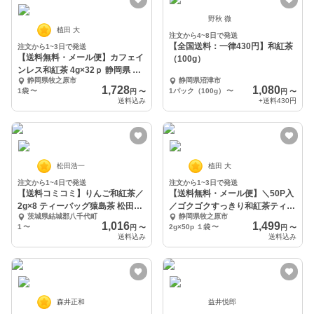
野秋 徹
植田 大
注文から4~8日で発送
【全国送料：一律430円】和紅茶
注文から1~3日で発送
【送料無料・メール便】カフェイ
（100g）
ンレス和紅茶 4g×32ｐ 静岡県 牧
静岡県牧之原市
静岡県沼津市
之原
1,728
1,080
1袋
〜
1パック（100g）
〜
円
〜
円
〜
送料込み
+送料
430円
松田浩一
植田 大
注文から1~4日で発送
注文から1~3日で発送
【送料コミコミ】りんご和紅茶／
【送料無料・メール便】＼50P入
2g×8 ティーバッグ猿島茶 松田製
／ゴクゴクすっきり和紅茶ティー
茨城県結城郡八千代町
静岡県牧之原市
茶
バッグ 2g
1,016
1,499
1
〜
2g×50p １袋
〜
円
〜
円
〜
送料込み
送料込み
森井正和
益井悦郎