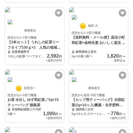
植田 大
青柳貴信
注文から1~3日で発送
【送料無料・メール便】温活小町
注文から1~7日で発送
【3本セット】うれしの紅茶リー
和紅茶×金時生姜 おいしく温活 静
フタイプ100ｇ×3 人気の地域特
岡 牧之原
佐賀県嬉野市
静岡県牧之原市
産品。
2,592
1,620
うれしの紅茶 リーフタイプ 100ｇ×3袋
5g×10袋 1袋
〜
円
円
〜
+送料
250円
送料込み
松田浩一
原島政司
注文から1~3日で発送
注文から当日~5日で発送
お茶 水出し ゆず和紅茶／5g×15
【カップ用ティーバッグ】矢部紅
ティーバッグ 猿島茶
茶/2g×10ヶ入/農薬・化学肥料不
茨城県結城郡八千代町
福岡県八女市
使用
1,000
778
1袋
〜
2g×10ヶ入:スマートレターでお届け
〜
円
〜
円
〜
+送料
690円
+送料
210円