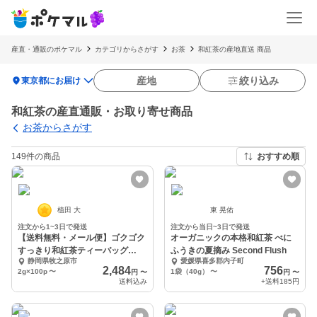
産直・通販のポケマル
カテゴリからさがす
お茶
和紅茶の産地直送 商品
location_on
産地
絞り込み
東京都にお届け
和紅茶の産直通販・お取り寄せ商品
お茶からさがす
149件の商品
おすすめ順
植田 大
東 晃佑
注文から1~3日で発送
注文から当日~3日で発送
【送料無料・メール便】ゴクゴク
オーガニックの本格和紅茶 べに
すっきり和紅茶ティーバッグ
ふうきの夏摘み Second Flush
静岡県牧之原市
愛媛県喜多郡内子町
2g×100p
2,484
756
2g×100p
〜
1袋（40g）
〜
円
〜
円
〜
送料込み
+送料
185円