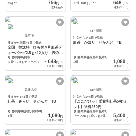
756
648
50g
〜
１袋（50ｇ）
〜
円
〜
円
〜
送料込み
+送料
360円
益井悦郎
佐京 裕
注文から1~4日で発送
紅茶 かほり せかんど TB
注文から当日~5日で発送
全国一律送料 ひも付き和紅茶テ
ィーバッグ2.5ｇ×12入り 渋み少
静岡県島田市
静岡県榛原郡川根本町
なめ
648
1,080
１袋（2.5ｇティーバッグ×12ケ入り）
〜
1個
円
〜
円
+送料
360円
+送料
250円
益井悦郎
益井悦郎
注文から1~4日で発送
注文から1~4日で発送
紅茶 みらい せかんど TB
【ここだけっ！受賞和紅茶5種セ
ット】送料250円
静岡県榛原郡川根本町
静岡県榛原郡川根本町
1,080
5,400
1個
リーフ25ｇ1袋30ｇ2袋 ティーバッグ30ｇ(3ｇ10個)2袋 計5袋セット
円
円
+送料
250円
+送料
250円