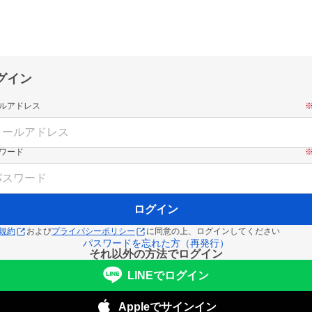
グイン
ルアドレス
ワード
ログイン
規約
および
プライバシーポリシー
に同意の上、
ログインしてください
パスワードを忘れた方（再発行）
それ以外の方法でログイン
LINEでログイン
Appleでサインイン