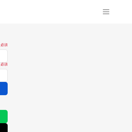
※必須
※必須