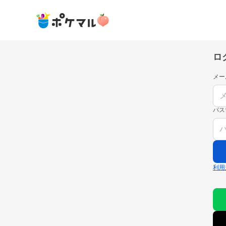
ロ
メー
パス
利用