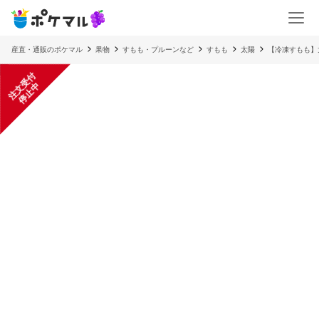
産直・通販のポケマル
果物
すもも・プルーンなど
すもも
太陽
【冷凍すもも】
注
文
受
付
停
止
中