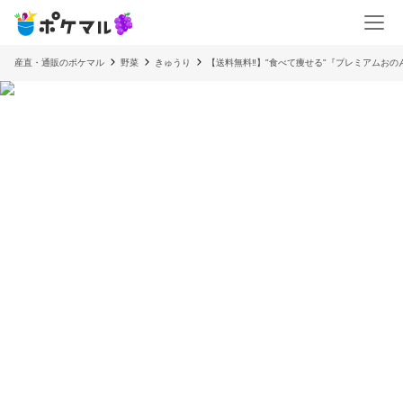
産直・通販のポケマル
野菜
きゅうり
【送料無料‼️】"食べて痩せる"『プレミアムおの