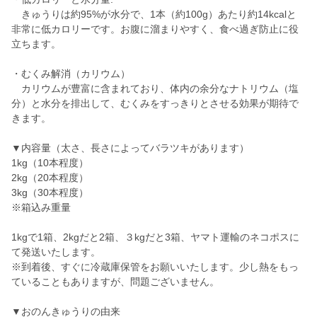
きゅうりは約95%が水分で、1本（約100g）あたり約14kcalと
非常に低カロリーです。お腹に溜まりやすく、食べ過ぎ防止に役
立ちます。
・むくみ解消（カリウム）
カリウムが豊富に含まれており、体内の余分なナトリウム（塩
分）と水分を排出して、むくみをすっきりとさせる効果が期待で
きます。
▼内容量（太さ、長さによってバラツキがあります）
1kg（10本程度）
2kg（20本程度）
3kg（30本程度）
※箱込み重量
1kgで1箱、2kgだと2箱、３kgだと3箱、ヤマト運輸のネコポスに
て発送いたします。
※到着後、すぐに冷蔵庫保管をお願いいたします。少し熱をもっ
ていることもありますが、問題ございません。
▼おのんきゅうりの由来