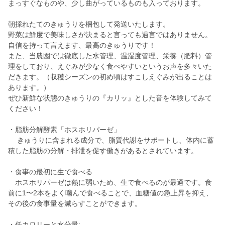
まっすぐなものや、少し曲がっているものも入っております。
朝採れたてのきゅうりを梱包して発送いたします。
野菜は鮮度で美味しさが決まると言っても過言ではありません。
自信を持って言えます、最高のきゅうりです！
また、当農園では徹底した水管理、温湿度管理、栄養（肥料）管
理をしており、えぐみが少なく食べやすいというお声を多々いた
だきます。（収穫シーズンの初め頃はすこしえぐみが出ることは
あります。）
ぜひ新鮮な状態のきゅうりの『カリッ』とした音を体験してみて
ください！
・脂肪分解酵素「ホスホリパーゼ」
きゅうりに含まれる成分で、脂質代謝をサポートし、体内に蓄
積した脂肪の分解・排泄を促す働きがあるとされています。
・食事の最初に生で食べる
ホスホリパーゼは熱に弱いため、生で食べるのが最適です。食
前に1〜2本をよく噛んで食べることで、血糖値の急上昇を抑え、
その後の食事量を減らすことができます。
・低カロリーと水分量: