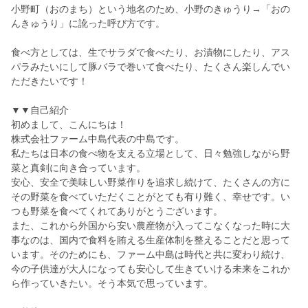
小野町（おのまち）という地名のため、小野のきゅうり→「おの
んきゅうり」に訛った呼び方です。
食べ方としては、生でサラダで食べたり、お漬物にしたり、アス
パラみたいにして豚バラで巻いて食べたり、たくさん楽しんでい
ただきたいです！
▼▼自己紹介
初めまして、こんにちは！
株式会社ファーム中島代表の中島です。
私たちは日本の食べ物を支える立場として、日々勉強しながら野
菜と真剣に向き合っています。
安心、安全で美味しい野菜作りを追求し続けて、たくさんの方に
その野菜を食べていただくことがとても有り難く、幸せです。い
つも野菜を食べてくれてありがとうございます。
また、これから外国から安い農産物が入ってこなくなった時に大
事なのは、国内で食料を賄える生産体制を整えることだと思って
います。そのためにも、ファーム中島は時代と共に変わり続け、
今の子供達が大人になっても安心して生きていける未来をこれか
ら作っていきたい。そう本気で思っています。