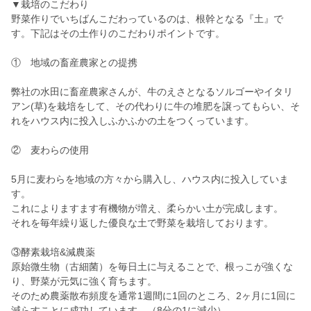
▼栽培のこだわり
野菜作りでいちばんこだわっているのは、根幹となる『土』で
す。下記はその土作りのこだわりポイントです。
① 地域の畜産農家との提携
弊社の水田に畜産農家さんが、牛のえさとなるソルゴーやイタリ
アン(草)を栽培をして、その代わりに牛の堆肥を譲ってもらい、そ
れをハウス内に投入しふかふかの土をつくっています。
② 麦わらの使用
5月に麦わらを地域の方々から購入し、ハウス内に投入していま
す。
これによりますます有機物が増え、柔らかい土が完成します。
それを毎年繰り返した優良な土で野菜を栽培しております。
③酵素栽培&減農薬
原始微生物（古細菌）を毎日土に与えることで、根っこが強くな
り、野菜が元気に強く育ちます。
そのため農薬散布頻度を通常1週間に1回のところ、2ヶ月に1回に