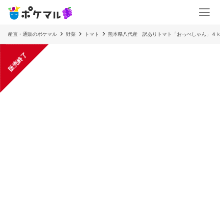
産直・通販のポケマル
野菜
トマト
熊本県八代産 訳ありトマト「おっぺしゃん」４
販売終了