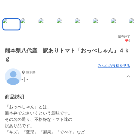
販売終了
9
熊本県八代産 訳ありトマト「おっぺしゃん」４ｋ
ｇ
みんなの投稿を見る
熊本県-
- | -
商品説明
『おっぺしゃん』とは、
熊本弁でぶさいくという意味です。
その名の通り、不格好なトマト達の
訳あり品です。
『キズ』『変形』『裂果』『でべそ』など