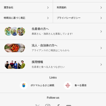
運営会社
利用規約
特商法に基づく表記
プライバシーポリシー
生産者の方へ
農家さん・漁師さんを募集しています!
法人・自治体の方へ
アライアンスのご相談はこちらから
採用情報
生産者と食べる人をつなぎたい
Links
ポケマルふるさと納税
食べる通信
Follow us