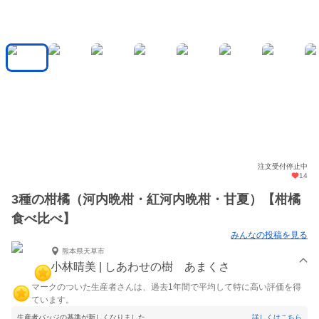
注文受付停止中
14
3種の柑橘（河内晩柑・紅河内晩柑・甘夏）【柑橘
食べ比べ】
みんなの投稿を見る
熊本県天草市
小林晴美 | しあわせの樹 あまくさ
マークのついた生産者さんは、過去1年間で平均して特に高い評価を得
ています。
生産者バッジの基準が新しくなりました。
詳しくはこちら