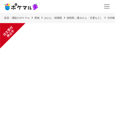
産直・通販のポケマル
果物
みかん・柑橘類
雑柑類（夏みかん・甘夏など）
河内晩
注
文
受
付
停
止
中