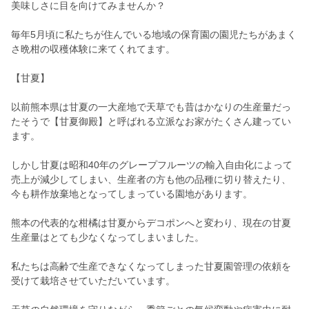
美味しさに目を向けてみませんか？
毎年5月頃に私たちが住んでいる地域の保育園の園児たちがあまく
さ晩柑の収穫体験に来てくれてます。
【甘夏】
以前熊本県は甘夏の一大産地で天草でも昔はかなりの生産量だっ
たそうで【甘夏御殿】と呼ばれる立派なお家がたくさん建ってい
ます。
しかし甘夏は昭和40年のグレープフルーツの輸入自由化によって
売上が減少してしまい、生産者の方も他の品種に切り替えたり、
今も耕作放棄地となってしまっている園地があります。
熊本の代表的な柑橘は甘夏からデコポンへと変わり、現在の甘夏
生産量はとても少なくなってしまいました。
私たちは高齢で生産できなくなってしまった甘夏園管理の依頼を
受けて栽培させていただいています。