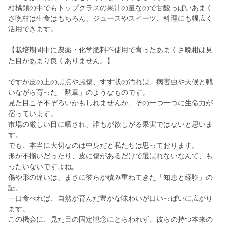
柑橘類の中でもトップクラスの果汁の量なので甘酸っぱいあまく
さ晩柑は生食はもちろん、ジュースやスイーツ、料理にも幅広く
活用できます。
【栽培期間中に農薬・化学肥料不使用で育ったあまくさ晩柑は見
た目があまり良くありません。】
ですが皮の上の黒点や風傷、すす状の汚れは、病害虫や天候と戦
いながら育った「勲章」のようなものです。
見た目こそ不ぞろいかもしれませんが、その一つ一つに生命力が
宿っています。
市場の厳しい目に晒され、誰もが欲しがる果実ではないと思いま
す。
でも、本当に大切なのは中身だと私たちは思っております。
形が不揃いだったり、皮に傷があるだけで選ばれないなんて、も
ったいないですよね。
傷や形の違いは、まさに彼らが積み重ねてきた「知恵と経験」の
証。
一口食べれば、自然が育んだ豊かな味わいが口いっぱいに広がり
ます。
この機会に、見た目の固定観念にとらわれず、彼らの持つ本来の