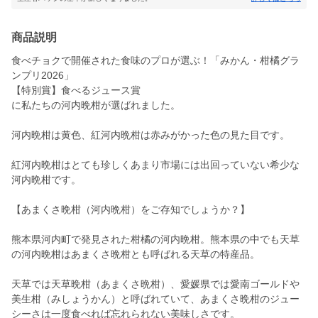
商品説明
食べチョクで開催された食味のプロが選ぶ！「みかん・柑橘グラ
ンプリ2026」
【特別賞】食べるジュース賞
に私たちの河内晩柑が選ばれました。
河内晩柑は黄色、紅河内晩柑は赤みがかった色の見た目です。
紅河内晩柑はとても珍しくあまり市場には出回っていない希少な
河内晩柑です。
【あまくさ晩柑（河内晩柑）をご存知でしょうか？】
熊本県河内町で発見された柑橘の河内晩柑。熊本県の中でも天草
の河内晩柑はあまくさ晩柑とも呼ばれる天草の特産品。
天草では天草晩柑（あまくさ晩柑）、愛媛県では愛南ゴールドや
美生柑（みしょうかん）と呼ばれていて、あまくさ晩柑のジュー
シーさは一度食べれば忘れられない美味しさです。