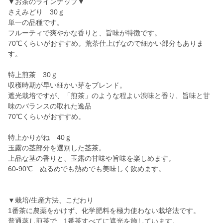
▼お茶のラインナップ▼
さえみどり 30ｇ
単一の品種です。
フルーティで爽やかな香りと、旨味が特徴です。
70℃くらいがおすすめ。荒茶仕上げなので細かい部分もありま
す。
特上煎茶 30ｇ
収穫時期が早い細かい芽をブレンド。
遮光栽培ですが、「煎茶」のような程よい渋味と香り、旨味と甘
味のバランスの取れた逸品
70℃くらいがおすすめ。
特上かりがね 40ｇ
玉露の茎部分を選別した茎茶。
上品な茎の香りと、玉露の甘味や旨味を楽しめます。
60-90℃ ぬるめでも熱めでも美味しく飲めます。
▼栽培/生産方法、こだわり
1番茶に農薬をかけず、化学肥料を極力使わない栽培法です。
普通蒸し煎茶で、1番茶すべてに遮光を施しています。