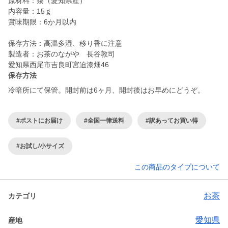
原材料：茶（愛知県産）
内容量：15ｇ
賞味期限：6か月以内
保存方法：高温多湿、移り香に注意
製造者：お茶のながや 長谷敦司
愛知県西尾市吉良町宮迫漆畑46
保存方法
冷暗所にて保管。開封前は6ヶ月、開封後はお早めにどうぞ。
#ポストにお届け
#全国一律送料
#訳あってお買い得
#お試し/小サイズ
この商品のタイプについて
お茶
カテゴリ
愛知県
産地