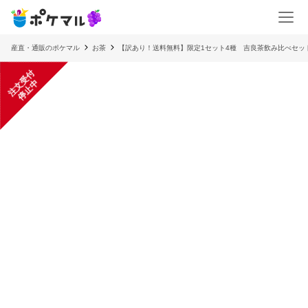
産直・通販のポケマル
お茶
【訳あり！送料無料】限定1セット4種 吉良茶飲み比べセット
注
文
受
付
停
止
中