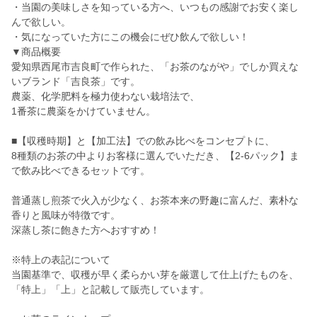
・当園の美味しさを知っている方へ、いつもの感謝でお安く楽し
んで欲しい。
・気になっていた方にこの機会にぜひ飲んで欲しい！
▼商品概要
愛知県西尾市吉良町で作られた、「お茶のながや」でしか買えな
いブランド「吉良茶」です。
農薬、化学肥料を極力使わない栽培法で、
1番茶に農薬をかけていません。
■【収穫時期】と【加工法】での飲み比べをコンセプトに、
8種類のお茶の中よりお客様に選んでいただき、【2-6パック】ま
で飲み比べできるセットです。
普通蒸し煎茶で火入が少なく、お茶本来の野趣に富んだ、素朴な
香りと風味が特徴です。
深蒸し茶に飽きた方へおすすめ！
※特上の表記について
当園基準で、収穫が早く柔らかい芽を厳選して仕上げたものを、
「特上」「上」と記載して販売しています。