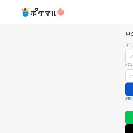
ロ
メー
パス
利用