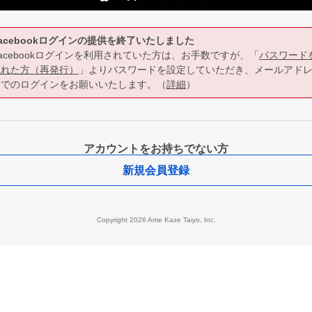
acebookログインの提供を終了いたしました
acebookログインを利用されていた方は、お手数ですが、「
パスワード
忘れた方（再発行）
」よりパスワードを設定していただき、メールアド
スでのログインをお願いいたします。（
詳細
）
アカウントをお持ちでない方
新規会員登録
Copyright 2026 Ame Kaze Taiyo, Inc.