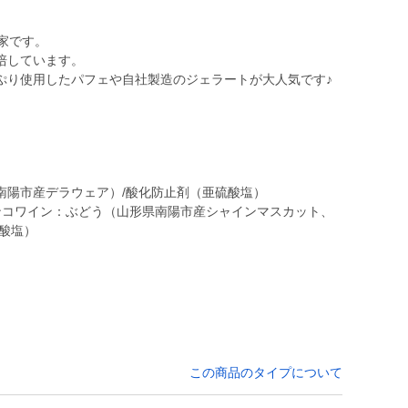
家です。
培しています。
ぷり使用したパフェや自社製造のジェラートが大人気です♪
南陽市産デラウェア）/酸化防止剤（亜硫酸塩）
ンコワイン：ぶどう（山形県南陽市産シャインマスカット、
この商品のタイプについて