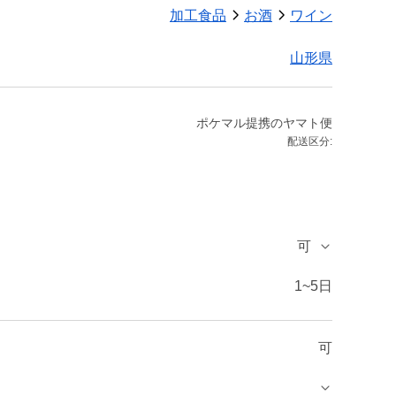
加工食品
お酒
ワイン
山形県
ポケマル提携のヤマト便
配送区分:
可
1~5日
可