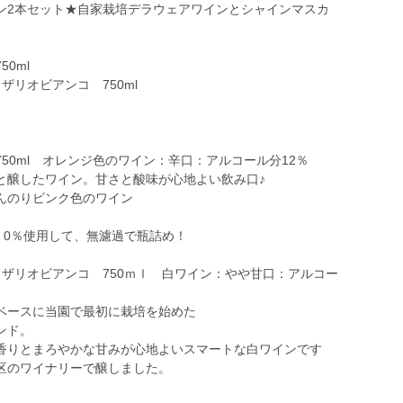
ン2本セット★自家栽培デラウェアワインとシャインマスカ
ト
0ml
リオビアンコ 750ml
50ml オレンジ色のワイン：辛口：アルコール分12％
と醸したワイン。甘さと酸味が心地よい飲み口♪
んのりピンク色のワイン
0 0％使用して、無濾過で瓶詰め！
ザリオビアンコ 750ｍｌ 白ワイン：やや甘口：アルコー
ベースに当園で最初に栽培を始めた
ンド。
香りとまろやかな甘みが心地よいスマートな白ワインです
区のワイナリーで醸しました。