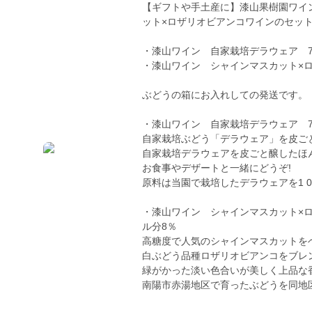
【ギフトや手土産に】漆山果樹園ワイ
ット×ロザリオビアンコワインのセッ
・漆山ワイン 自家栽培デラウェア 75
・漆山ワイン シャインマスカット×ロザ
ぶどうの箱にお入れしての発送です。
・漆山ワイン 自家栽培デラウェア 7
自家栽培ぶどう「デラウェア」を皮ご
自家栽培デラウェアを皮ごと醸したほ
お食事やデザートと一緒にどうぞ!
原料は当園で栽培したデラウェアを1 
・漆山ワイン シャインマスカット×ロ
ル分8％
高糖度で人気のシャインマスカットを
白ぶどう品種ロザリオビアンコをブレ
緑がかった淡い色合いが美しく上品な
南陽市赤湯地区で育ったぶどうを同地