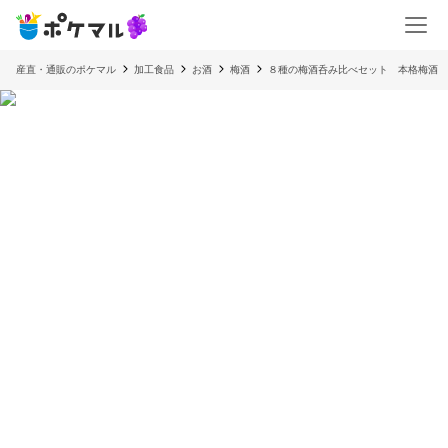
産直・通販のポケマル
加工食品
お酒
梅酒
８種の梅酒呑み比べセット 本格梅酒 