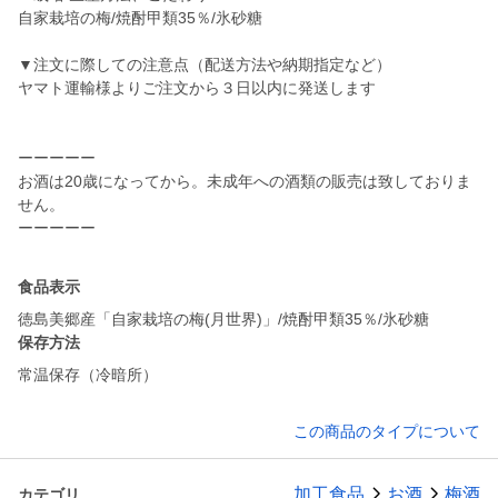
自家栽培の梅/焼酎甲類35％/氷砂糖
▼注文に際しての注意点（配送方法や納期指定など）
ヤマト運輸様よりご注文から３日以内に発送します
ーーーーー
お酒は20歳になってから。未成年への酒類の販売は致しておりま
せん。
ーーーーー
食品表示
徳島美郷産「自家栽培の梅(月世界)」/焼酎甲類35％/氷砂糖
保存方法
常温保存（冷暗所）
この商品のタイプについて
加工食品
お酒
梅酒
カテゴリ