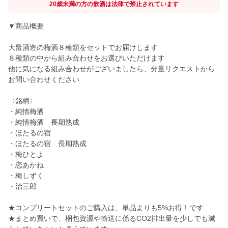
20歳未満の方の飲酒は法律で禁止されています
▼商品概要
大畠酒造の梅酒８種類をセットでお届けします
８種類の中から組み合わせをお選びいただけます
他に気になる組み合わせがございましたら、分量リクエストから
お問い合わせください
〈銘柄〉
・純情梅酒
・純情梅酒 長期熟成
・ほたるの宿
・ほたるの宿 長期熟成
・梅ひとよ
・恋あかね
・梅しずく
・治三郎
★コンプリートセットのご購入は、単品よりも5%お得！です
★まとめ買いで、梱包資源や輸送に係るCO2排出量を少しでも減