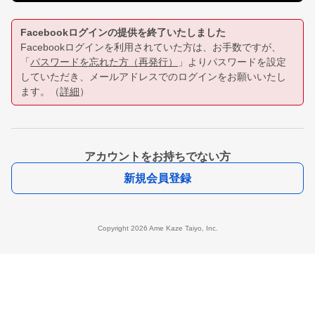
Facebookログインの提供を終了いたしました
Facebookログインを利用されていた方は、お手数ですが、
「
パスワードを忘れた方（再発行）
」よりパスワードを設定
していただき、メールアドレスでのログインをお願いいたし
ます。（
詳細
）
アカウントをお持ちでない方
新規会員登録
Copyright 2026 Ame Kaze Taiyo, Inc.