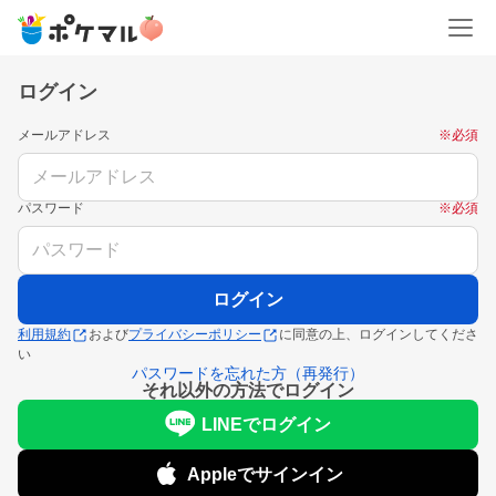
ログイン
メールアドレス
※必須
パスワード
※必須
ログイン
利用規約
および
プライバシーポリシー
に同意の上、
ログインしてくださ
い
パスワードを忘れた方（再発行）
それ以外の方法でログイン
LINEでログイン
Appleでサインイン