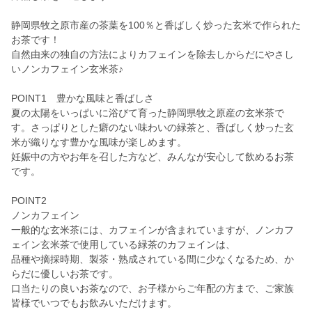
静岡県牧之原市産の茶葉を100％と香ばしく炒った玄米で作られた
お茶です！
自然由来の独自の方法によりカフェインを除去しからだにやさし
いノンカフェイン玄米茶♪
POINT1 豊かな風味と香ばしさ
夏の太陽をいっぱいに浴びて育った静岡県牧之原産の玄米茶で
す。さっぱりとした癖のない味わいの緑茶と、香ばしく炒った玄
米が織りなす豊かな風味が楽しめます。
妊娠中の方やお年を召した方など、みんなが安心して飲めるお茶
です。
POINT2
ノンカフェイン
一般的な玄米茶には、カフェインが含まれていますが、ノンカフ
ェイン玄米茶で使用している緑茶のカフェインは、
品種や摘採時期、製茶・熟成されている間に少なくなるため、か
らだに優しいお茶です。
口当たりの良いお茶なので、お子様からご年配の方まで、ご家族
皆様でいつでもお飲みいただけます。