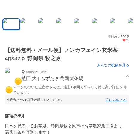
本日あと 100点
45
【送料無料・メール便】ノンカフェイン玄米茶
4g×32ｐ 静岡県 牧之原
みんなの投稿を見る
静岡県牧之原市
植田 大 | みずたま農園製茶場
マークのついた生産者さんは、過去1年間で平均して特に高い評価を得
ています。
生産者バッジの基準が新しくなりました。
詳しくはこちら
商品説明
日本を代表するお茶処、静岡県牧之原市のお茶農家兼工場より、
深蒸し茶を直送します！