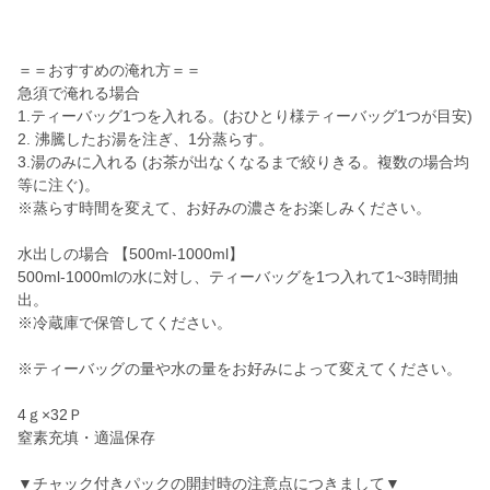
＝＝おすすめの淹れ方＝＝
急須で淹れる場合
1.ティーバッグ1つを入れる。(おひとり様ティーバッグ1つが目安)
2. 沸騰したお湯を注ぎ、1分蒸らす。
3.湯のみに入れる (お茶が出なくなるまで絞りきる。複数の場合均
等に注ぐ)。
※蒸らす時間を変えて、お好みの濃さをお楽しみください。
水出しの場合 【500ml-1000ml】
500ml-1000mlの水に対し、ティーバッグを1つ入れて1~3時間抽
出。
※冷蔵庫で保管してください。
※ティーバッグの量や水の量をお好みによって変えてください。
4ｇ×32Ｐ
窒素充填・適温保存
▼チャック付きパックの開封時の注意点につきまして▼