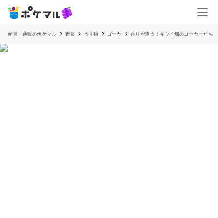
産直・通販のポケマル
野菜
うり類
ゴーヤ
香りが違う！キウイ畑のゴーヤーたち