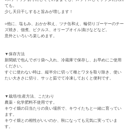
ても。
少し天日干しすると旨みが増します！
○他に、塩もみ、おかか和え、ツナ缶和え、輪切りゴーヤーのチー
ズ焼き、佃煮、ピクルス、オリーブオイル漬けなどなど。
意外といろいろ楽しめます。
▼保存方法
新聞紙で包んでポリ袋へ入れ、冷蔵庫で保存し、お早めにご使用
ください。
すぐに使わない時は、縦半分に切って種とワタを取り除き、使い
たい大きさに切り、サッと茹でて冷凍しておくと便利です。
▼栽培/生産方法、こだわり
農薬・化学肥料不使用です。
キウイ畑の日当たりの良い場所で、キウイたちと一緒に育ってい
ます。
キウイ畑との相性がいいのか、秋になっても元気に実っていま
す。