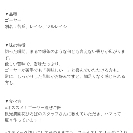
▼品種
ゴーヤー
別名：苦瓜、レイシ、ツルレイシ
▼味の特徴
切った瞬間、まるで緑茶のような何とも言えない香りが広がりま
す。
優しい苦味で、旨味たっぷり。
ゴーヤーが苦手でも「美味しい！」と喜んでいただける方も。
逆に、しっかりした苦味がお好みですと、物足りなく感じられる
方も。
▼食べ方
○オススメ！ゴーヤー混ぜご飯
観光農園花ひろばのスタッフさんに教えていただき、ハマって
度々作っています！
○スティック切りにしてそのままでも、スライスしてサラダに入れ