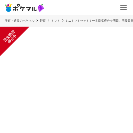
産直・通販のポケマル
野菜
トマト
ミニトマトセット！〜本日収穫分を明日、明後日
注
文
受
付
停
止
中