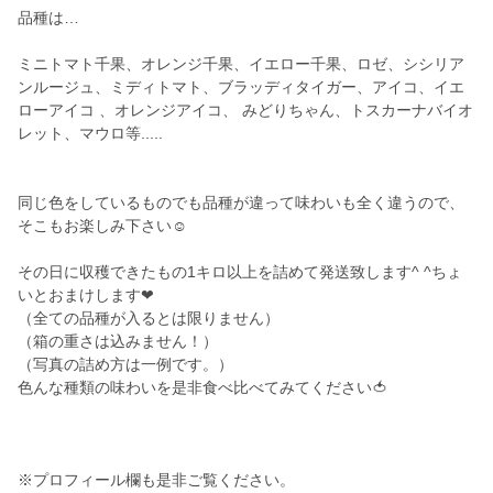
品種は…
ミニトマト千果、オレンジ千果、イエロー千果、ロゼ、シシリア
ンルージュ、ミディトマト、ブラッディタイガー、アイコ、イエ
ローアイコ 、オレンジアイコ、 みどりちゃん、トスカーナバイオ
レット、マウロ等.....
同じ色をしているものでも品種が違って味わいも全く違うので、
そこもお楽しみ下さい☺︎
その日に収穫できたもの1キロ以上を詰めて発送致します^ ^ちょ
いとおまけします❤︎
（全ての品種が入るとは限りません）
（箱の重さは込みません！）
（写真の詰め方は一例です。）
色んな種類の味わいを是非食べ比べてみてください🍅
※プロフィール欄も是非ご覧ください。