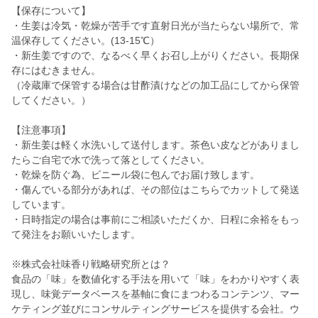
【保存について】
・生姜は冷気・乾燥が苦手です直射日光が当たらない場所で、常
温保存してください。(13-15℃）
・新生姜ですので、なるべく早くお召し上がりください。長期保
存にはむきません。
（冷蔵庫で保管する場合は甘酢漬けなどの加工品にしてから保管
してください。）
【注意事項】
・新生姜は軽く水洗いして送付します。茶色い皮などがありまし
たらご自宅で水で洗って落としてください。
・乾燥を防ぐ為、ビニール袋に包んでお届け致します。
・傷んでいる部分があれば、その部位はこちらでカットして発送
しています。
・日時指定の場合は事前にご相談いただくか、日程に余裕をもっ
て発注をお願いいたします。
※株式会社味香り戦略研究所とは？
食品の「味」を数値化する手法を用いて「味」をわかりやすく表
現し、味覚データベースを基軸に食にまつわるコンテンツ、マー
ケティング並びにコンサルティングサービスを提供する会社。ウ