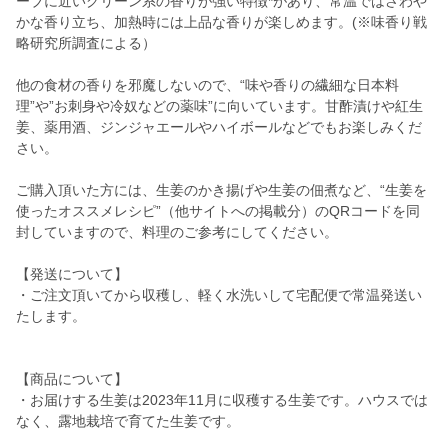
ーブに近いグリーン系の香りが強い特徴*があり、常温ではさわや
かな香り立ち、加熱時には上品な香りが楽しめます。(※味香り戦
略研究所調査による）
他の食材の香りを邪魔しないので、“味や香りの繊細な日本料
理”や”お刺身や冷奴などの薬味”に向いています。甘酢漬けや紅生
姜、薬用酒、ジンジャエールやハイボールなどでもお楽しみくだ
さい。
ご購入頂いた方には、生姜のかき揚げや生姜の佃煮など、“生姜を
使ったオススメレシピ”（他サイトへの掲載分）のQRコードを同
封していますので、料理のご参考にしてください。
【発送について】
・ご注文頂いてから収穫し、軽く水洗いして宅配便で常温発送い
たします。
【商品について】
・お届けする生姜は2023年11月に収穫する生姜です。ハウスでは
なく、露地栽培で育てた生姜です。