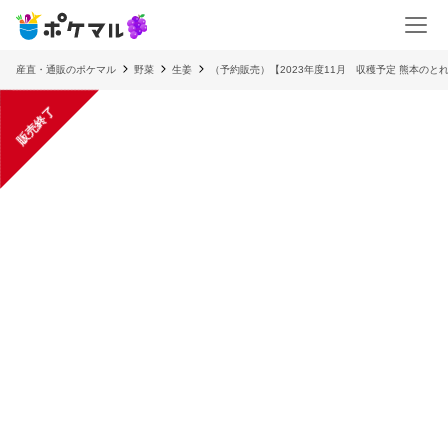
産直・通販のポケマル
野菜
生姜
（予約販売）【2023年度11月 収穫予定 熊本のと
販売終了