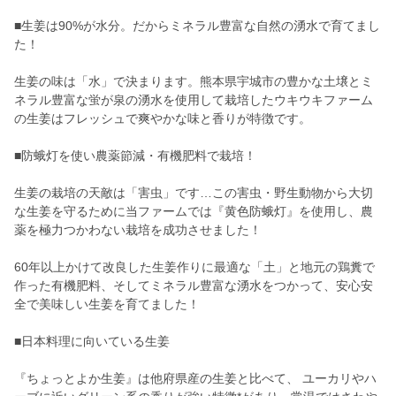
■生姜は90%が水分。だからミネラル豊富な自然の湧水で育てまし
た！
生姜の味は「水」で決まります。熊本県宇城市の豊かな土壌とミ
ネラル豊富な蛍が泉の湧水を使用して栽培したウキウキファーム
の生姜はフレッシュで爽やかな味と香りが特徴です。
■防蛾灯を使い農薬節減・有機肥料で栽培！
生姜の栽培の天敵は「害虫」です…この害虫・野生動物から大切
な生姜を守るために当ファームでは『黄色防蛾灯』を使用し、農
薬を極力つかわない栽培を成功させました！
60年以上かけて改良した生姜作りに最適な「土」と地元の鶏糞で
作った有機肥料、そしてミネラル豊富な湧水をつかって、安心安
全で美味しい生姜を育てました！
■日本料理に向いている生姜
『ちょっとよか生姜』は他府県産の生姜と比べて、 ユーカリやハ