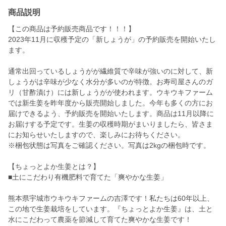
商品説明
【この商品は予約販売商品です！！！】
2023年11月に収穫予定の「新しょうが」の予約販売を開始いたし
ます。
通常出回っているしょうがが繊維質で辛味が強いのに対して、新
しょうがは辛味が少なく水分が多いのが特徴。お寿司屋さんのガ
リ（甘酢漬け）には新しょうがが使われます。ウキウキファーム
では新生姜を昨年度から販売開始しました。今年も多くの方にお
届けできるよう、予約販売を開始いたします。商品は11月以降に
お届けする予定です。生姜の収穫時期がまいりましたら、皆さま
にお知らせいたしますので、楽しみにお待ちください。
※梱包状態は写真をご確認ください。写真は2kgの梱包時です。
【ちょっとよか生姜とは？】
■土にこだわり有機肥料で育てた「爽やかな生姜」
熊本県宇城市ウキウキファームの吉澤です！私たちは60年以上、
この地で生姜栽培をしています。『ちょっとよか生姜』は、土と
水にこだわって農薬を節減して育てた爽やかな生姜です！