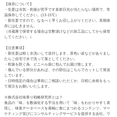
【保存について】
・生姜は冷気・乾燥が苦手です直射日光が当たらない場所で、常
温保存してください。(13-15℃）
・新生姜ですので、なるべく早くお召し上がりください。長期保
存にはむきません。
（冷蔵庫で保管する場合は甘酢漬けなどの加工品にしてから保管
してください。）
【注意事項】
・新生姜は軽く水洗いして送付します。茶色い皮などがありまし
たらご自宅で水で洗って落としてください。
・乾燥を防ぐ為、ビニール袋に包んでお届け致します。
・傷んでいる部分があれば、その部位はこちらでカットして発送
しています。
・日時指定の場合は事前にご相談いただくか、日程に余裕をもっ
て発注をお願いいたします。
※株式会社味香り戦略研究所とは？
食品の「味」を数値化する手法を用いて「味」をわかりやすく表
現し、味覚データベースを基軸に食にまつわるコンテンツ、マー
ケティング並びにコンサルティングサービスを提供する会社。ウ