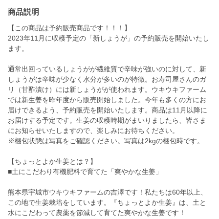
商品説明
【この商品は予約販売商品です！！！】
2023年11月に収穫予定の「新しょうが」の予約販売を開始いたし
ます。
通常出回っているしょうがが繊維質で辛味が強いのに対して、新
しょうがは辛味が少なく水分が多いのが特徴。お寿司屋さんのガ
リ（甘酢漬け）には新しょうがが使われます。ウキウキファーム
では新生姜を昨年度から販売開始しました。今年も多くの方にお
届けできるよう、予約販売を開始いたします。商品は11月以降に
お届けする予定です。生姜の収穫時期がまいりましたら、皆さま
にお知らせいたしますので、楽しみにお待ちください。
※梱包状態は写真をご確認ください。写真は2kgの梱包時です。
【ちょっとよか生姜とは？】
■土にこだわり有機肥料で育てた「爽やかな生姜」
熊本県宇城市ウキウキファームの吉澤です！私たちは60年以上、
この地で生姜栽培をしています。『ちょっとよか生姜』は、土と
水にこだわって農薬を節減して育てた爽やかな生姜です！