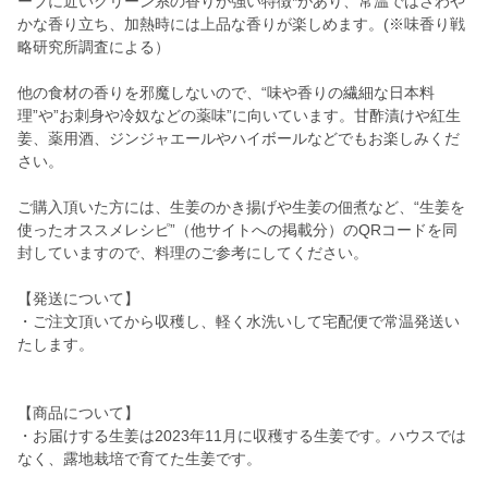
ーブに近いグリーン系の香りが強い特徴*があり、常温ではさわや
かな香り立ち、加熱時には上品な香りが楽しめます。(※味香り戦
略研究所調査による）
他の食材の香りを邪魔しないので、“味や香りの繊細な日本料
理”や”お刺身や冷奴などの薬味”に向いています。甘酢漬けや紅生
姜、薬用酒、ジンジャエールやハイボールなどでもお楽しみくだ
さい。
ご購入頂いた方には、生姜のかき揚げや生姜の佃煮など、“生姜を
使ったオススメレシピ”（他サイトへの掲載分）のQRコードを同
封していますので、料理のご参考にしてください。
【発送について】
・ご注文頂いてから収穫し、軽く水洗いして宅配便で常温発送い
たします。
【商品について】
・お届けする生姜は2023年11月に収穫する生姜です。ハウスでは
なく、露地栽培で育てた生姜です。