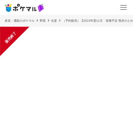
産直・通販のポケマル
野菜
生姜
（予約販売）【2023年度11月 収穫予定 熊本のと
販売終了