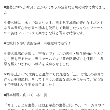
■生姜は90%が水分。だからミネラル豊富な自然の湧水で育てまし
た！
生姜の味は「水」で決まります。熊本県宇城市の豊かな土壌とミ
ネラル豊富な蛍が泉の湧水を使用して栽培したウキウキファーム
の生姜はフレッシュで爽やかな味と香りが特徴です。
■防蛾灯を使い農薬節減・有機肥料で栽培！
生姜の栽培の天敵は「害虫」です…この害虫・野生動物から大切
な生姜を守るために当ファームでは『黄色防蛾灯』を使用し、農
薬を極力つかわない栽培を成功させました！
60年以上かけて改良した生姜作りに最適な「土」と地元の鶏糞で
作った有機肥料、そしてミネラル豊富な湧水をつかって、安心安
全で美味しい生姜を育てました！
■日本料理に向いている生姜
『ちょっとよか生姜』は他府県産の生姜と比べて、 ユーカリやハ