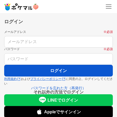
ログイン
メールアドレス
※必須
パスワード
※必須
ログイン
利用規約
および
プライバシーポリシー
に同意の上、
ログインしてくださ
い
パスワードを忘れた方（再発行）
それ以外の方法でログイン
LINEでログイン
Appleでサインイン