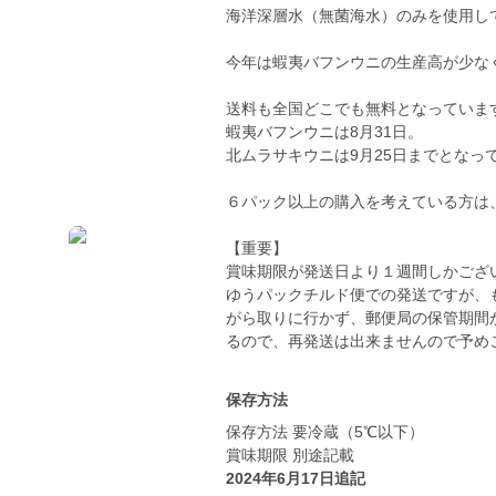
海洋深層水（無菌海水）のみを使用し
今年は蝦夷バフンウニの生産高が少な
送料も全国どこでも無料となっていま
蝦夷バフンウニは8月31日。
北ムラサキウニは9月25日までとなっ
６パック以上の購入を考えている方は
【重要】
賞味期限が発送日より１週間しかござ
ゆうパックチルド便での発送ですが、
がら取りに行かず、郵便局の保管期間
保存方法
保存方法 要冷蔵（5℃以下）
賞味期限 別途記載
2024年6月17日追記