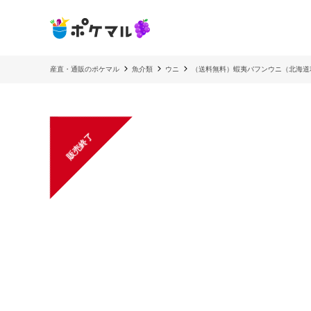
産直・通販のポケマル
魚介類
ウニ
（送料無料）蝦夷バフンウニ（北海道
販売終了