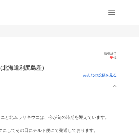
販売終了
41
（北海道利尻島産）
みんなの投稿を見る
ウニと北ムラサキウニは、今が旬の時期を迎えています。
クにしてその日にチルド便にて発送しております。