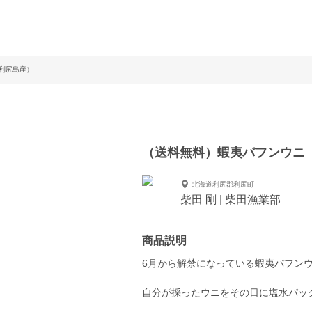
利尻島産）
（送料無料）蝦夷バフンウニ
北海道利尻郡利尻町
柴田 剛 | 柴田漁業部
商品説明
6月から解禁になっている蝦夷バフン
自分が採ったウニをその日に塩水パッ