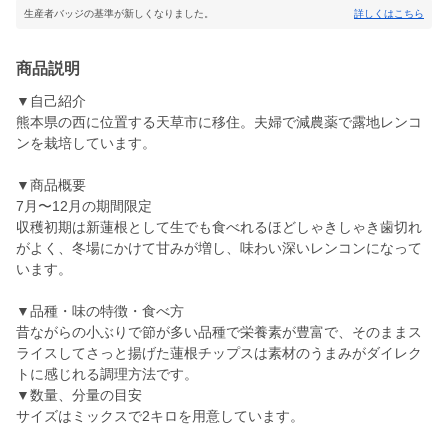
生産者バッジの基準が新しくなりました。
詳しくはこちら
商品説明
▼自己紹介
熊本県の西に位置する天草市に移住。夫婦で減農薬で露地レンコ
ンを栽培しています。
▼商品概要
7月〜12月の期間限定
収穫初期は新蓮根として生でも食べれるほどしゃきしゃき歯切れ
がよく、冬場にかけて甘みが増し、味わい深いレンコンになって
います。
▼品種・味の特徴・食べ方
昔ながらの小ぶりで節が多い品種で栄養素が豊富で、そのままス
ライスしてさっと揚げた蓮根チップスは素材のうまみがダイレク
トに感じれる調理方法です。
▼数量、分量の目安
サイズはミックスで2キロを用意しています。