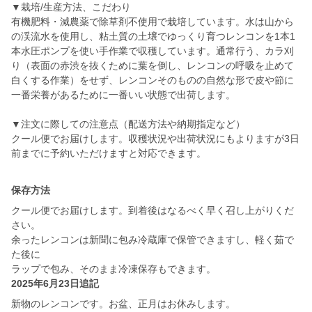
▼栽培/生産方法、こだわり
有機肥料・減農薬で除草剤不使用で栽培しています。水は山から
の渓流水を使用し、粘土質の土壌でゆっくり育つレンコンを1本1
本水圧ポンプを使い手作業で収穫しています。通常行う、カラ刈
り（表面の赤渋を抜くために葉を倒し、レンコンの呼吸を止めて
白くする作業）をせず、レンコンそのものの自然な形で皮や節に
一番栄養があるために一番いい状態で出荷します。
▼注文に際しての注意点（配送方法や納期指定など）
クール便でお届けします。収穫状況や出荷状況にもよりますが3日
保存方法
クール便でお届けします。到着後はなるべく早く召し上がりくだ
さい。
余ったレンコンは新聞に包み冷蔵庫で保管できますし、軽く茹で
た後に
ラップで包み、そのまま冷凍保存もできます。
2025年6月23日追記
新物のレンコンです。お盆、正月はお休みします。