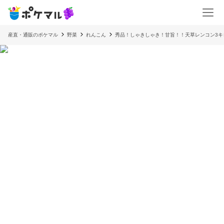
産直・通販のポケマル
野菜
れんこん
秀品！しゃきしゃき！甘旨！！天草レンコン3キ