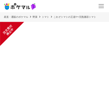
産直・通販のポケマル
野菜
トマト
これぞトマトの王道‼︎〜完熟麗容トマト
注
文
受
付
停
止
中