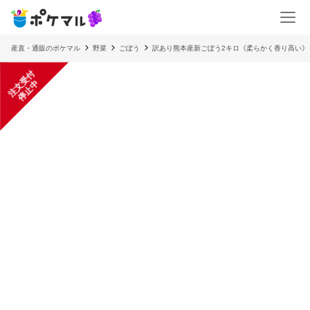
産直・通販のポケマル
野菜
ごぼう
訳あり熊本産新ごぼう2キロ《柔らかく香り高い》
注
文
受
付
停
止
中