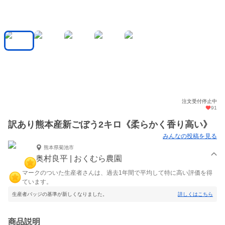
注文受付停止中
91
訳あり熊本産新ごぼう2キロ《柔らかく香り高い》
みんなの投稿を見る
熊本県菊池市
奥村良平 | おくむら農園
マークのついた生産者さんは、過去1年間で平均して特に高い評価を得
ています。
生産者バッジの基準が新しくなりました。
詳しくはこちら
商品説明