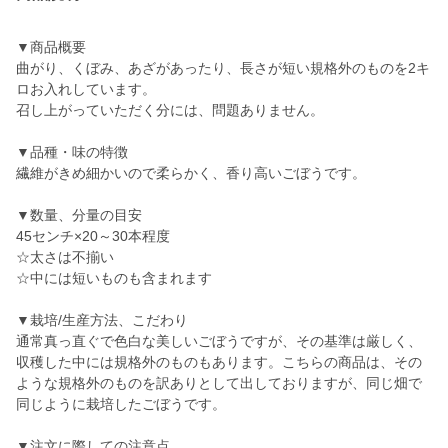
▼商品概要
曲がり、くぼみ、あざがあったり、長さが短い規格外のものを2キ
ロお入れしています。
召し上がっていただく分には、問題ありません。
▼品種・味の特徴
繊維がきめ細かいので柔らかく、香り高いごぼうです。
▼数量、分量の目安
45センチ×20～30本程度
☆太さは不揃い
☆中には短いものも含まれます
▼栽培/生産方法、こだわり
通常真っ直ぐで色白な美しいごぼうですが、その基準は厳しく、
収穫した中には規格外のものもあります。こちらの商品は、その
ような規格外のものを訳ありとして出しておりますが、同じ畑で
同じように栽培したごぼうです。
▼注文に際しての注意点