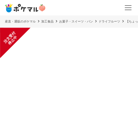
産直・通販のポケマル
加工食品
お菓子・スイーツ・パン
ドライフルーツ
【ちょっ
注
文
受
付
停
止
中