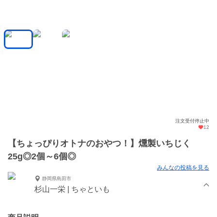
注文受付停止中
12
【ちょっぴりオトナのおやつ！】燻製いちじく
25g◎2個～6個◎
みんなの投稿を見る
静岡県島田市
杉山一栄 | ちゃといも