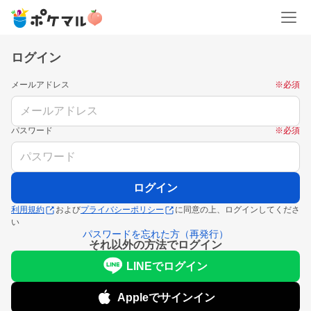
ログイン
メールアドレス
※必須
パスワード
※必須
ログイン
利用規約
および
プライバシーポリシー
に同意の上、
ログインしてくださ
い
パスワードを忘れた方（再発行）
それ以外の方法でログイン
LINEでログイン
Appleでサインイン