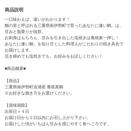
商品説明
一口味わえば、違いがわかります！
鯛の里と呼ばれる三重県南伊勢町で育ったあなたに逢い鯛。は、
甘みと脂乗りが抜群。
お刺身はもちろん、甘みを引き出した塩焼きは養殖家一押し！
あなたに逢い鯛。を知り尽くした料理人がこだわりの焼き具合で
お届けします。
活き締めでも塩焼きでも、お好みをお試しください！
■商品概要■
【商品】
三重県南伊勢町迫浦産 養殖真鯛
※お好きな捌き方をお選びください。
【賞味期限】
出荷日＋４日
お届け日から２日以内にお召し上がり下さい。
お届けした頃がいちばん甘みを感じやすく食べごろです。