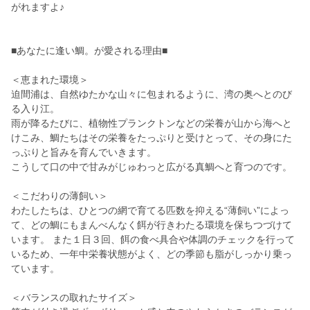
がれますよ♪
■あなたに逢い鯛。が愛される理由■
＜恵まれた環境＞
迫間浦は、自然ゆたかな山々に包まれるように、湾の奥へとのび
る入り江。
雨が降るたびに、植物性プランクトンなどの栄養が山から海へと
けこみ、鯛たちはその栄養をたっぷりと受けとって、その身にた
っぷりと旨みを育んでいきます。
こうして口の中で甘みがじゅわっと広がる真鯛へと育つのです。
＜こだわりの薄飼い＞
わたしたちは、ひとつの網で育てる匹数を抑える“薄飼い”によっ
て、どの鯛にもまんべんなく餌が行きわたる環境を保ちつづけて
います。 また１日３回、餌の食べ具合や体調のチェックを行って
いるため、一年中栄養状態がよく、どの季節も脂がしっかり乗っ
ています。
＜バランスの取れたサイズ＞