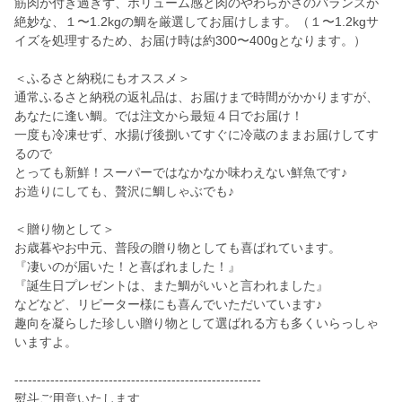
筋肉が付き過ぎず、ボリューム感と肉のやわらかさのバランスが
絶妙な、１〜1.2kgの鯛を厳選してお届けします。（１〜1.2kgサ
イズを処理するため、お届け時は約300〜400gとなります。）
＜ふるさと納税にもオススメ＞
通常ふるさと納税の返礼品は、お届けまで時間がかかりますが、
あなたに逢い鯛。では注文から最短４日でお届け！
一度も冷凍せず、水揚げ後捌いてすぐに冷蔵のままお届けしてす
るので
とっても新鮮！スーパーではなかなか味わえない鮮魚です♪
お造りにしても、贅沢に鯛しゃぶでも♪
＜贈り物として＞
お歳暮やお中元、普段の贈り物としても喜ばれています。
『凄いのが届いた！と喜ばれました！』
『誕生日プレゼントは、また鯛がいいと言われました』
などなど、リピーター様にも喜んでいただいています♪
趣向を凝らした珍しい贈り物として選ばれる方も多くいらっしゃ
いますよ。
-------------------------------------------------------
熨斗ご用意いたします