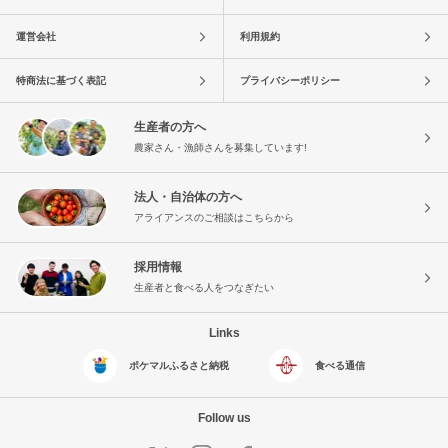
運営会社
利用規約
特商法に基づく表記
プライバシーポリシー
生産者の方へ
農家さん・漁師さんを募集しています!
法人・自治体の方へ
アライアンスのご相談はこちらから
採用情報
生産者と食べる人をつなぎたい
Links
ポケマルふるさと納税
食べる通信
Follow us