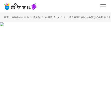
産直・通販のポケマル
魚介類
白身魚
タイ
【発送直前に捌くから驚きの新鮮さ！】