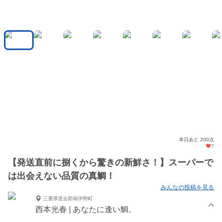
本日あと 200点
7
【発送直前に捌くから驚きの新鮮さ！】スーパーで
は出会えない品質の真鯛！
みんなの投稿を見る
三重県度会郡南伊勢町
西本光春 | あなたに逢い鯛。