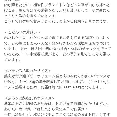
雨が降るたびに、植物性プランクトンなどの栄養が山から海へと
けこみ、鯛たちはその栄養をたっぷりと受けとって、その身にた
っぷりと旨みを育んでいきます。
こうして口の中で甘みがじゅわっと広がる真鯛へと育つのです。
＜こだわりの薄飼い＞
わたしたちは、ひとつの網で育てる匹数を抑える“薄飼い”によっ
て、どの鯛にもまんべんなく餌が行きわたる環境を保ちつづけて
います。 また１日３回、餌の食べ具合や体調のチェックを行って
いるため、一年中栄養状態がよく、どの季節も脂がしっかり乗っ
ています。
＜バランスの取れたサイズ＞
筋肉が付き過ぎず、ボリューム感と肉のやわらかさのバランスが
絶妙な、１〜1.2kgの鯛を厳選してお届けします。（１〜1.2kgサ
イズを処理するため、お届け時は約300〜400gとなります。）
＜ふるさと納税にもオススメ＞
通常ふるさと納税の返礼品は、お届けまで時間がかかりますが、
あなたに逢い鯛。では注文から最短４日でお届け！
一度も冷凍せず、水揚げ後捌いてすぐに冷蔵のままお届けしてす