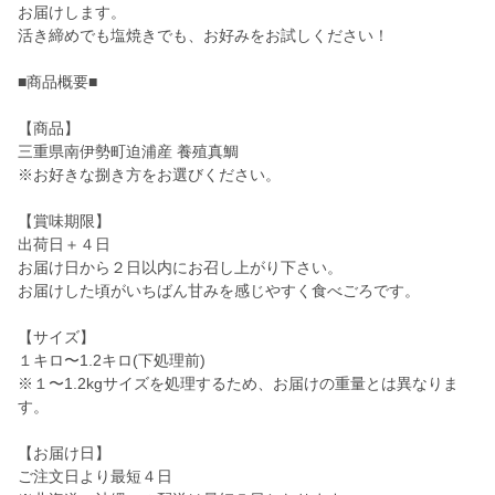
お届けします。
活き締めでも塩焼きでも、お好みをお試しください！
■商品概要■
【商品】
三重県南伊勢町迫浦産 養殖真鯛
※お好きな捌き方をお選びください。
【賞味期限】
出荷日＋４日
お届け日から２日以内にお召し上がり下さい。
お届けした頃がいちばん甘みを感じやすく食べごろです。
【サイズ】
１キロ〜1.2キロ(下処理前)
※１〜1.2kgサイズを処理するため、お届けの重量とは異なりま
す。
【お届け日】
ご注文日より最短４日