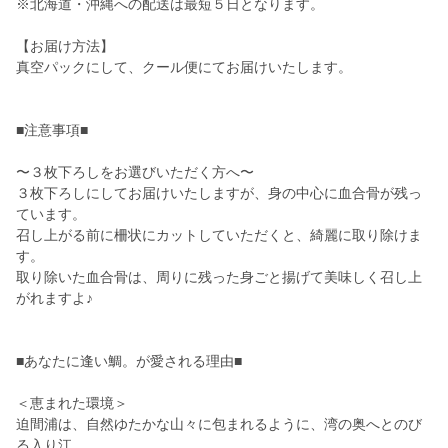
※北海道・沖縄への配送は最短５日となります。
【お届け方法】
真空パックにして、クール便にてお届けいたします。
■注意事項■
〜３枚下ろしをお選びいただく方へ〜
３枚下ろしにしてお届けいたしますが、身の中心に血合骨が残っ
ています。
召し上がる前に柵状にカットしていただくと、綺麗に取り除けま
す。
取り除いた血合骨は、周りに残った身ごと揚げて美味しく召し上
がれますよ♪
■あなたに逢い鯛。が愛される理由■
＜恵まれた環境＞
迫間浦は、自然ゆたかな山々に包まれるように、湾の奥へとのび
る入り江。