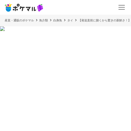
産直・通販のポケマル
魚介類
白身魚
タイ
【発送直前に捌くから驚きの新鮮さ！】