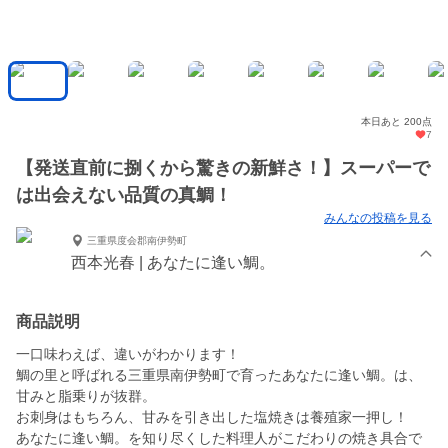
本日あと 200点
7
【発送直前に捌くから驚きの新鮮さ！】スーパーで
は出会えない品質の真鯛！
みんなの投稿を見る
三重県度会郡南伊勢町
西本光春 | あなたに逢い鯛。
商品説明
一口味わえば、違いがわかります！
鯛の里と呼ばれる三重県南伊勢町で育ったあなたに逢い鯛。は、
甘みと脂乗りが抜群。
お刺身はもちろん、甘みを引き出した塩焼きは養殖家一押し！
あなたに逢い鯛。を知り尽くした料理人がこだわりの焼き具合で