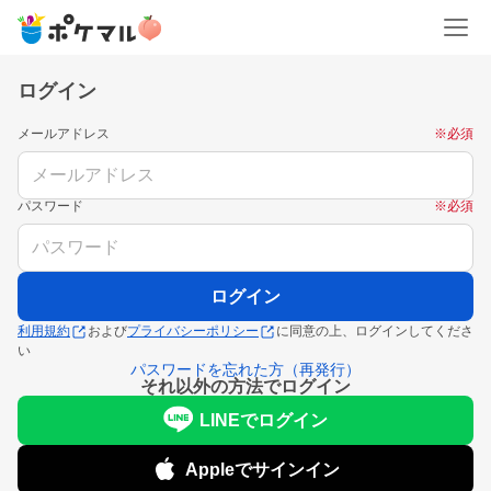
ログイン
メールアドレス
※必須
パスワード
※必須
ログイン
利用規約
および
プライバシーポリシー
に同意の上、
ログインしてくださ
い
パスワードを忘れた方（再発行）
それ以外の方法でログイン
LINEでログイン
Appleでサインイン