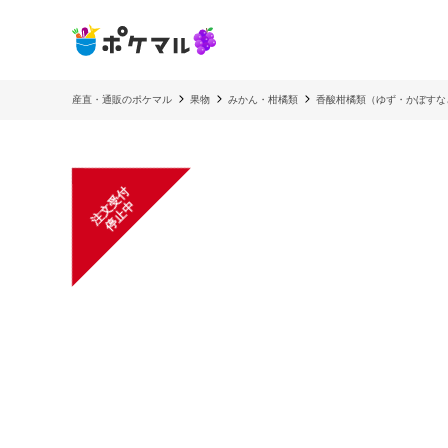
産直・通販のポケマル
果物
みかん・柑橘類
香酸柑橘類（ゆず・かぼすな
注
文
受
付
停
止
中