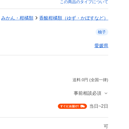
この商品のタイプについて
みかん・柑橘類
香酸柑橘類（ゆず・かぼすなど）
柚子
愛媛県
送料:0円 (全国一律)
事前相談必須
当日~2日
可