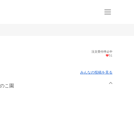
注文受付停止中
51
みんなの投稿を見る
きのこ園