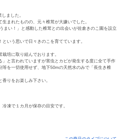
業しました。
て生まれたものの、元々椎茸が大嫌いでした。
「うまい！」と感動した椎茸との出会いが佐倉きのこ園を設立
！という思いで日々きのこを育てています。
茸栽培に取り組んでおります。
る」と言われていますが害虫とカビが発生する度に全て手作
剤等を一切使用せず、地下50mの天然水のみで「長生き椎
と香りをお楽しみ下さい。
。冷凍で１カ月が保存の目安です。
この商品のタイプについて