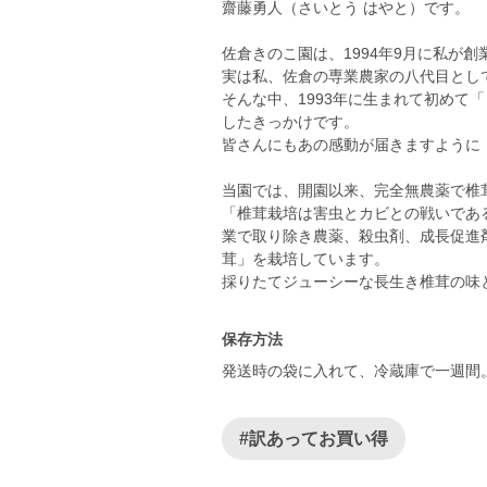
齋藤勇人（さいとう はやと）です。
佐倉きのこ園は、1994年9月に私が創
実は私、佐倉の専業農家の八代目とし
そんな中、1993年に生まれて初めて
したきっかけです。
皆さんにもあの感動が届きますように
当園では、開園以来、完全無農薬で椎
「椎茸栽培は害虫とカビとの戦いであ
業で取り除き農薬、殺虫剤、成長促進
茸」を栽培しています。
採りたてジューシーな長生き椎茸の味
保存方法
発送時の袋に入れて、冷蔵庫で一週間
#訳あってお買い得