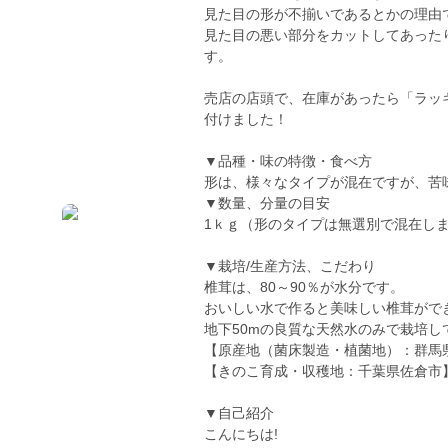
見た目の形が不揃いであるとかの理由
見た目の悪い部分をカットしてあった
す。
売店の店頭で、在庫があったら「ラッ
付けました！
▼品種・味の特徴・食べ方
形は、様々なタイプが混在ですが、苦
▼数量、分量の目安
1ｋｇ（形のタイプは無選別で混在し
▼栽培/生産方法、こだわり
椎茸は、80～90％が水分です。
おいしい水で作ると美味しい椎茸がで
地下50mの良質な天然水のみで栽培し
【原産地（菌床製造・植菌地）：群馬
【きのこ育成・収穫地：千葉県佐倉市
▼自己紹介
こんにちは!