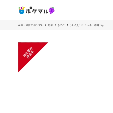
産直・通販のポケマル
野菜
きのこ
しいたけ
ラッキー椎茸1kg
注
文
受
付
停
止
中