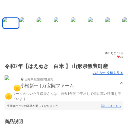
本日あと 10点
37
令和7年【はえぬき 白米 】 山形県飯豊町産
みんなの投稿を見る
山形県西置賜郡飯豊町
小松新一 | 万宝院ファーム
マークのついた生産者さんは、過去1年間で平均して特に高い評価を得
ています。
生産者バッジの基準が新しくなりました。
詳しくはこちら
商品説明