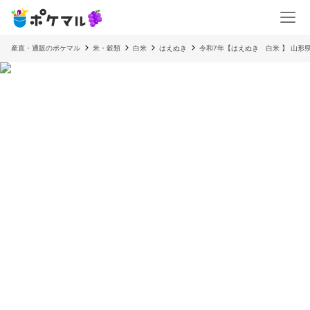
産直・通販のポケマル
米・穀類
白米
はえぬき
令和7年【はえぬき 白米 】 山形