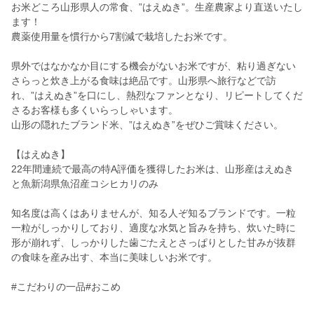
お米どころ山形県人の常食、”はえぬき”。生産農家より直送いたし
ます！
農薬使用量を慣行から7割減で栽培したお米です。
県外ではなかなか目にする機会がないお米ですが、粘り過ぎない
さらっと炊き上がる食味は絶品です。山形県へ旅行などで訪
れ、”はえぬき”を口にし、熱烈なファンとなり、リピートしてくだ
さるお客様も多くいらっしゃいます。
山形の隠れたブランド米、”はえぬき”をぜひご賞味ください。
【はえぬき】
22年間連続で最高の特A評価を獲得したお米は、山形産はえぬき
と魚新潟県魚沼産コシヒカリのみ
知名度は高くはありませんが、知る人ぞ知るブランドです。一粒
一粒がしっかりしており、適度な水気と旨みを持ち、炊いた時に
形が崩れず、しっかりした歯ごたえとさっぱりとした甘みが抜群
の食味を産み出す、本当に美味しいお米です。
#こだわりの一品#おこめ