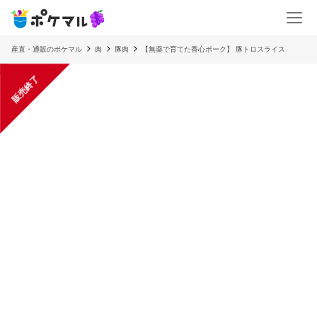
産直・通販のポケマル
肉
豚肉
【無薬で育てた香心ポーク】 豚トロスライス
販売終了