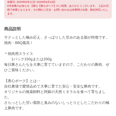
休業日: 2026年8月11日~2026年8月19日
8月休業のお知らせ 【香心【香心ポーク】のご利用、ありがとうございます。 上記の日
程で休業となります。その間のご注文・お問い合わせは休業明け次第、順次対応いたし
ます。
商品説明
サクッとした噛み応え、さっぱりした甘みのある脂が特徴です。
焼肉・BBQ最高！
＊焼肉用スライス
1パック150gまたは200g
毎日豚さんたちを大事に育てていますので、こだわりの豚肉、ぜ
ひご賞味ください。
【香心ポーク】とは‥
自社農場で愛情込めて大事に育てた安心・安全な豚肉です。
オリジナルの無薬飼料と阿蘇の天然ミネラルを食べて育ちまし
た。
さらっとした甘い脂肪と臭みのないしっとりとしたこだわりの極
上豚肉です。