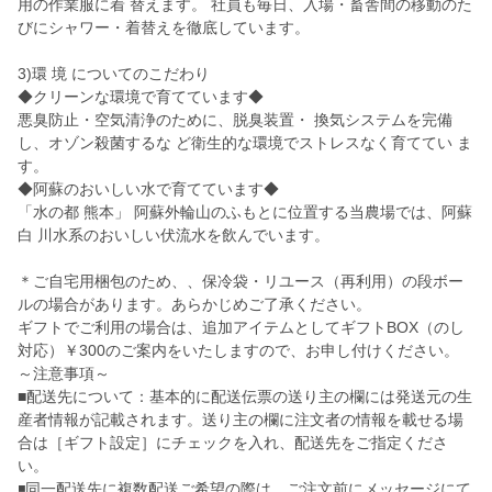
用の作業服に着 替えます。 社員も毎日、入場・畜舎間の移動のた
びにシャワー・着替えを徹底しています。
3)環 境 についてのこだわり
◆クリーンな環境で育てています◆
悪臭防止・空気清浄のために、脱臭装置・ 換気システムを完備
し、オゾン殺菌するな ど衛生的な環境でストレスなく育ててい ま
す。
◆阿蘇のおいしい水で育てています◆
「水の都 熊本」 阿蘇外輪山のふもとに位置する当農場では、阿蘇
白 川水系のおいしい伏流水を飲んでいます。
＊ご自宅用梱包のため、、保冷袋・リユース（再利用）の段ボー
ルの場合があります。あらかじめご了承ください。
ギフトでご利用の場合は、追加アイテムとしてギフトBOX（のし
対応）￥300のご案内をいたしますので、お申し付けください。
～注意事項～
■配送先について：基本的に配送伝票の送り主の欄には発送元の生
産者情報が記載されます。送り主の欄に注文者の情報を載せる場
合は［ギフト設定］にチェックを入れ、配送先をご指定くださ
い。
◾️同一配送先に複数配送ご希望の際は、ご注文前にメッセージにて