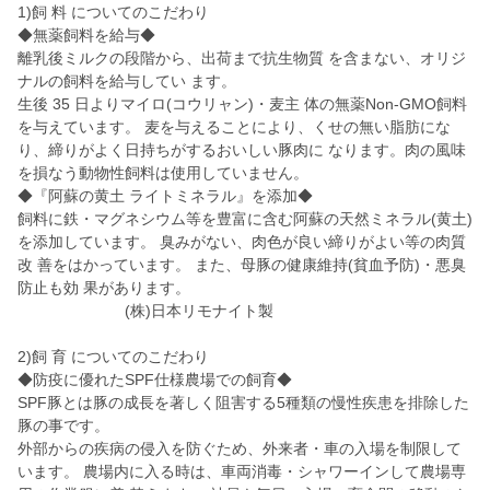
1)飼 料 についてのこだわり
◆無薬飼料を給与◆
離乳後ミルクの段階から、出荷まで抗生物質 を含まない、オリジ
ナルの飼料を給与してい ます。
生後 35 日よりマイロ(コウリャン)・麦主 体の無薬Non-GMO飼料
を与えています。 麦を与えることにより、くせの無い脂肪にな
り、締りがよく日持ちがするおいしい豚肉に なります。肉の風味
を損なう動物性飼料は使用していません。
◆『阿蘇の黄土 ライトミネラル』を添加◆
飼料に鉄・マグネシウム等を豊富に含む阿蘇の天然ミネラル(黄土)
を添加しています。 臭みがない、肉色が良い締りがよい等の肉質
改 善をはかっています。 また、母豚の健康維持(貧血予防)・悪臭
防止も効 果があります。
(株)日本リモナイト製
2)飼 育 についてのこだわり
◆防疫に優れたSPF仕様農場での飼育◆
SPF豚とは豚の成長を著しく阻害する5種類の慢性疾患を排除した
豚の事です。
外部からの疾病の侵入を防ぐため、外来者・車の入場を制限して
います。 農場内に入る時は、車両消毒・シャワーインして農場専