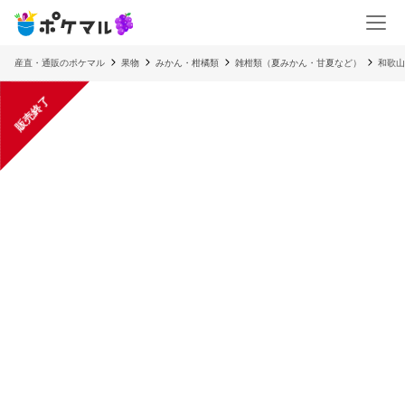
産直・通販のポケマル
果物
みかん・柑橘類
雑柑類（夏みかん・甘夏など）
和歌山
販売終了