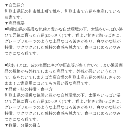
▼自己紹介
和歌山県紀の川市桃山町で桃を、和歌山市で八朔を生産している
農家です。
▼商品概要
■和歌山県の温暖な気候と豊かな自然環境の下、太陽をいっぱい浴
びて元気に育った八朔(はっさく)です。程よい甘さと酸っぱさに、
グレープフルーツのような上品なほろ苦さがあり、爽やかな味が
特徴。サクサクとした独特の食感も魅力で、食べはじめるとやみ
つきになる程です。
■訳ありとは、皮の表面にキズや斑点等が多く付いてしまい通常商
品の規格から外れてしまった商品です。外観が悪いというだけ
で、皮をむいてしまえば当店自慢の和歌山産八朔の美味しさその
まま！ご家庭用にはとてもお買い得な商品です。
▼品種・味の特徴・食べ方
和歌山県の温暖な気候と豊かな自然環境の下、太陽をいっぱい浴
びて元気に育った八朔(はっさく)です。程よい甘さと酸っぱさに、
グレープフルーツのような上品なほろ苦さがあり、爽やかな味が
特徴。サクサクとした独特の食感も魅力で、食べはじめるとやみ
つきになる程です。
▼数量、分量の目安