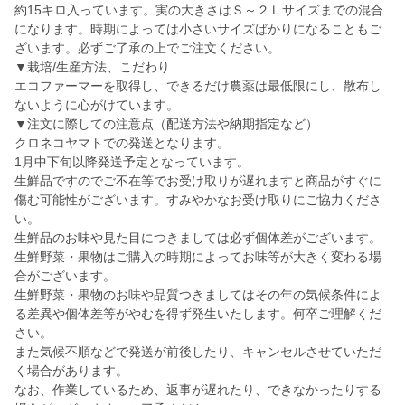
約15キロ入っています。実の大きさはＳ～２Ｌサイズまでの混合
になります。時期によっては小さいサイズばかりになることもご
ざいます。必ずご了承の上でご注文ください。
▼栽培/生産方法、こだわり
エコファーマーを取得し、できるだけ農薬は最低限にし、散布し
ないように心がけています。
▼注文に際しての注意点（配送方法や納期指定など）
クロネコヤマトでの発送となります。
1月中下旬以降発送予定となっています。
生鮮品ですのでご不在等でお受け取りが遅れますと商品がすぐに
傷む可能性がございます。すみやかなお受け取りにご協力くださ
い。
生鮮品のお味や見た目につきましては必ず個体差がございます。
生鮮野菜・果物はご購入の時期によってお味等が大きく変わる場
合がございます。
生鮮野菜・果物のお味や品質つきましてはその年の気候条件によ
る差異や個体差等がやむを得ず発生いたします。何卒ご理解くだ
さい。
また気候不順などで発送が前後したり、キャンセルさせていただ
く場合があります。
なお、作業しているため、返事が遅れたり、できなかったりする