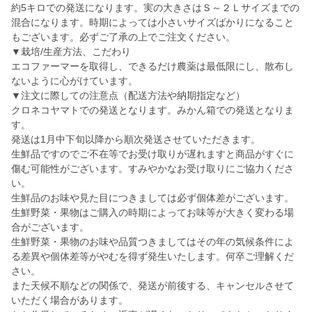
約5キロでの発送になります。実の大きさはＳ～２Ｌサイズまでの
混合になります。時期によっては小さいサイズばかりになること
もございます。必ずご了承の上でご注文ください。
▼栽培/生産方法、こだわり
エコファーマーを取得し、できるだけ農薬は最低限にし、散布し
ないように心がけています。
▼注文に際しての注意点（配送方法や納期指定など）
クロネコヤマトでの発送となります。みかん箱での発送となりま
す。
発送は1月中下旬以降から順次発送させていただきます。
生鮮品ですのでご不在等でお受け取りが遅れますと商品がすぐに
傷む可能性がございます。すみやかなお受け取りにご協力くださ
い。
生鮮品のお味や見た目につきましては必ず個体差がございます。
生鮮野菜・果物はご購入の時期によってお味等が大きく変わる場
合がございます。
生鮮野菜・果物のお味や品質つきましてはその年の気候条件によ
る差異や個体差等がやむを得ず発生いたします。何卒ご理解くだ
さい。
また天候不順などの関係で、発送が前後する、キャンセルさせて
いただく場合があります。