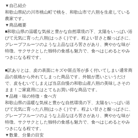
▼自己紹介
和歌山県紀の川市桃山町で桃を、和歌山市で八朔を生産している
農家です。
▼商品概要
■和歌山県の温暖な気候と豊かな自然環境の下、太陽をいっぱい浴
びて元気に育った八朔(はっさく)です。程よい甘さと酸っぱさに、
グレープフルーツのような上品なほろ苦さがあり、爽やかな味が
特徴。サクサクとした独特の食感も魅力で、食べはじめるとやみ
つきになる程です。
■訳ありとは、皮の表面にキズや斑点等が多く付いてしまい通常商
品の規格から外れてしまった商品です。外観が悪いというだけ
で、皮をむいてしまえば当店自慢の和歌山産八朔の美味しさその
まま！ご家庭用にはとてもお買い得な商品です。
▼品種・味の特徴・食べ方
和歌山県の温暖な気候と豊かな自然環境の下、太陽をいっぱい浴
びて元気に育った八朔(はっさく)です。程よい甘さと酸っぱさに、
グレープフルーツのような上品なほろ苦さがあり、爽やかな味が
特徴。サクサクとした独特の食感も魅力で、食べはじめるとやみ
つきになる程です。
▼数量、分量の目安