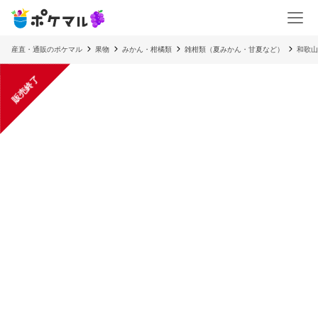
産直・通販のポケマル
果物
みかん・柑橘類
雑柑類（夏みかん・甘夏など）
和歌山
販売終了