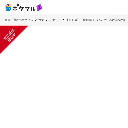
産直・通販のポケマル
野菜
タケノコ
【超お得】【特別価格】なんでも詰め込み放題
注
文
受
付
停
止
中