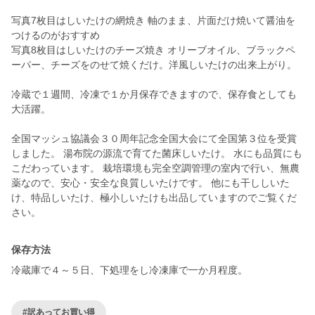
写真7枚目はしいたけの網焼き 軸のまま、片面だけ焼いて醤油を
つけるのがおすすめ
写真8枚目はしいたけのチーズ焼き オリーブオイル、ブラックペ
ーパー、チーズをのせて焼くだけ。洋風しいたけの出来上がり。
冷蔵で１週間、冷凍で１か月保存できますので、保存食としても
大活躍。
全国マッシュ協議会３０周年記念全国大会にて全国第３位を受賞
しました。 湯布院の源流で育てた菌床しいたけ。 水にも品質にも
こだわっています。 栽培環境も完全空調管理の室内で行い、無農
薬なので、安心・安全な良質しいたけです。 他にも干ししいた
け、特品しいたけ、極小しいたけも出品していますのでご覧くだ
保存方法
冷蔵庫で４～５日、下処理をし冷凍庫で一か月程度。
#訳あってお買い得