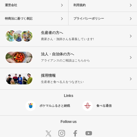
運営会社
利用規約
特商法に基づく表記
プライバシーポリシー
生産者の方へ
農家さん・漁師さんを募集しています!
法人・自治体の方へ
アライアンスのご相談はこちらから
採用情報
生産者と食べる人をつなぎたい
Links
ポケマルふるさと納税
食べる通信
Follow us