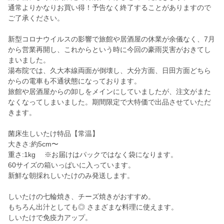
通常よりかなりお買い得！予告なく終了することがありますので
ご了承ください。
新型コロナウイルスの影響で旅館や居酒屋の休業が余儀なく、7月
から営業再開し、これからという時に今回の豪雨災害がおきてし
まいました。
湯布院では、久大本線両面が倒壊し、大分方面、日田方面どちら
からの電車も不通状態になっております。
旅館や居酒屋からの卸しをメインにしていましたが、注文がまた
なくなってしまいました。期間限定で大特価で出品させていただ
きます。
菌床生しいたけ特品【常温】
大きさ:約5cm〜
重さ:1kg ※お届けはパックではなく袋になります。
60サイズの箱いっぱいに入っています。
新鮮な朝採れしいたけのみ発送します。
しいたけの七輪焼き、チーズ焼きがおすすめ。
もちろん出汁としても◎ さまざまな料理に使えます。
しいたけで免疫力アップ。