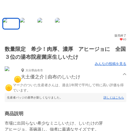
販売終了
40
数量限定 希少！肉厚、濃厚 アヒージョに 全国
３位の湯布院産菌床生しいたけ
みんなの投稿を見る
大分県由布市
大土優之介 | 由布のしいたけ
マークのついた生産者さんは、過去1年間で平均して特に高い評価を得
ています。
生産者バッジの基準が新しくなりました。
詳しくはこちら
商品説明
市場に出回らない希少なミニしいたけ、しいたけの芽
アヒージョ、茶碗蒸し、佃煮に最適なサイズです。