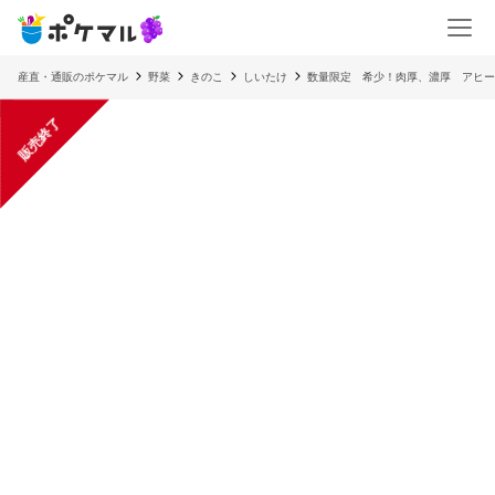
産直・通販のポケマル
野菜
きのこ
しいたけ
数量限定 希少！肉厚、濃厚 アヒー
販売終了