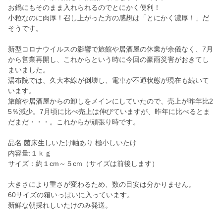
お鍋にもそのまま入れられるのでとにかく便利！
小粒なのに肉厚！召し上がった方の感想は「とにかく濃厚！」だ
そうです。
新型コロナウイルスの影響で旅館や居酒屋の休業が余儀なく、7月
から営業再開し、これからという時に今回の豪雨災害がおきてし
まいました。
湯布院では、久大本線が倒壊し、電車が不通状態が現在も続いて
います。
旅館や居酒屋からの卸しをメインにしていたので、売上が昨年比2
5％減少。7月頃に比べ売上は伸びていますが、昨年に比べるとま
だまだ・・・。これからが頑張り時です。
品名:菌床生しいたけ軸あり 極小しいたけ
内容量:１ｋｇ
サイズ：約１cm～５cm（サイズは前後します）
大きさにより重さが変わるため、数の目安は分かりません。
60サイズの箱いっぱいに入っています。
新鮮な朝採れしいたけのみ発送。