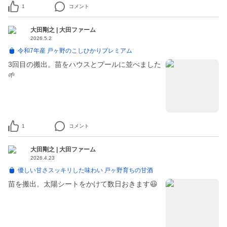
1
コメント
大田剛之 | 大田ファーム
2026.5.2
令和7年産 戸ヶ野のこしひかりプレミアム
3回目の搬出。苗をハウスとプールに並べました
🌱
1
コメント
大田剛之 | 大田ファーム
2026.4.23
優しい甘さスッキリした味わい 戸ヶ野育ちの甘酒
苗を搬出。太陽シートをかけて数日おきます😃