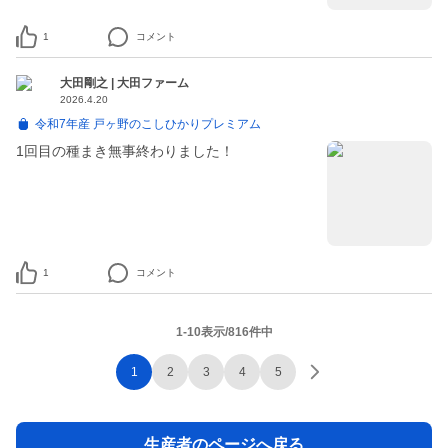
1
コメント
大田剛之 | 大田ファーム
2026.4.20
令和7年産 戸ヶ野のこしひかりプレミアム
1回目の種まき無事終わりました！
1
コメント
1-10表示/816件中
1
2
3
4
5
生産者のページへ戻る