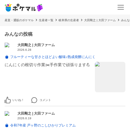
産直・通販のポケマル
生産者一覧
岐阜県の生産者
大田剛之 | 大田ファーム
みんな
みんなの投稿
大田剛之 | 大田ファーム
2026.6.28
フルーティーな甘さとほどよい酸味♪熟成発酵にんにく
にんにくの根切り作業✂️手作業で頑張ります💪
いいね！
コメント
大田剛之 | 大田ファーム
2026.6.19
令和7年産 戸ヶ野のこしひかりプレミアム