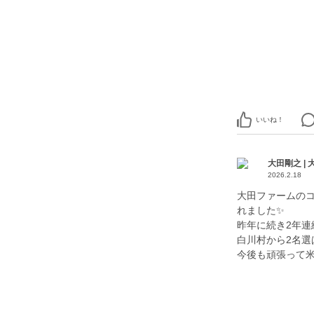
いいね！
大田剛之 |
2026.2.18
大田ファームの
れました✨
昨年に続き2年連
白川村から2名選
今後も頑張って米