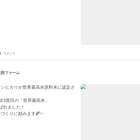
コメント
 大田ファーム
コシヒカリが世界最高米原料米に認定さ
続3度目の「世界最高米」
ばれました！
づくりに励みます🌾✨