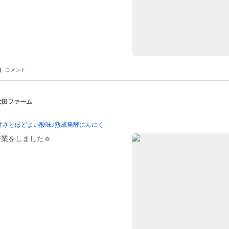
コメント
 大田ファーム
甘さとほどよい酸味♪熟成発酵にんにく
業をしました🧄