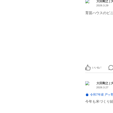
大田剛之 |
2026.3.29
育苗ハウスのビニ
いいね！
大田剛之 |
2026.3.27
令和7年産 戸ヶ
今年も米づくり