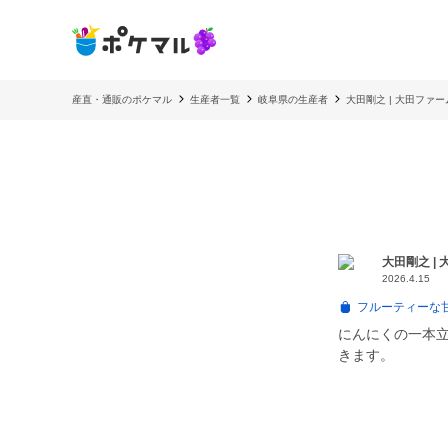
産直・通販のポケマル
生産者一覧
岐阜県の生産者
大田剛之 | 大田ファー
大田剛之 |
2026.4.15
フルーティーな
にんにくの一本立
きます。