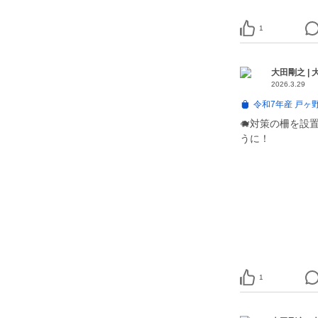
1
大田剛之 |
2026.3.29
令和7年産 戸ヶ
🐗対策の柵を設
うに！
1