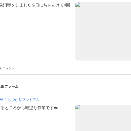
湯消毒をしました♨️日にちをあけて4回
コメント
 大田ファーム
野のこしひかりプレミアム
るところから畦塗り作業です🚜