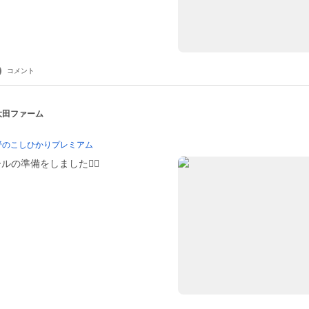
コメント
 大田ファーム
野のこしひかりプレミアム
の準備をしました👷‍♂️