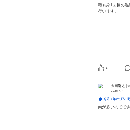
種もみ1回目の温
行います。
1
大田剛之 |
2026.4.7
令和7年産 戸ヶ
雨が多いのででき