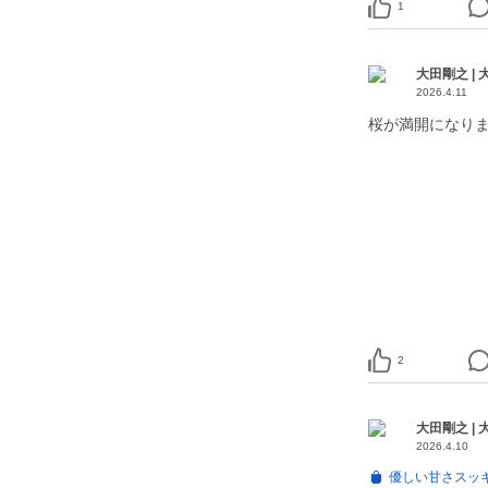
1
大田剛之 |
2026.4.11
桜が満開になりまし
2
大田剛之 |
2026.4.10
優しい甘さスッ