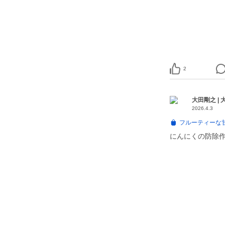
2
大田剛之 |
2026.4.3
フルーティーな
にんにくの防除作