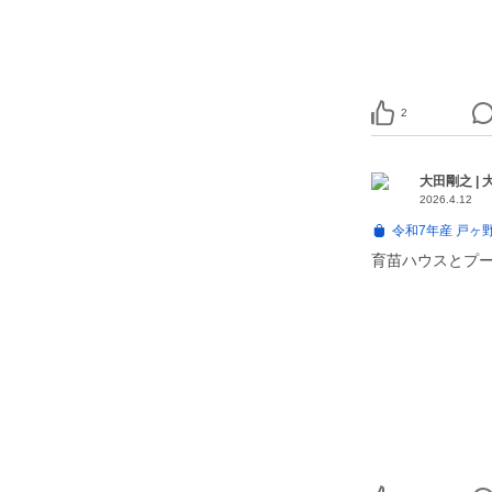
2
大田剛之 |
2026.4.12
令和7年産 戸ヶ
育苗ハウスとプール