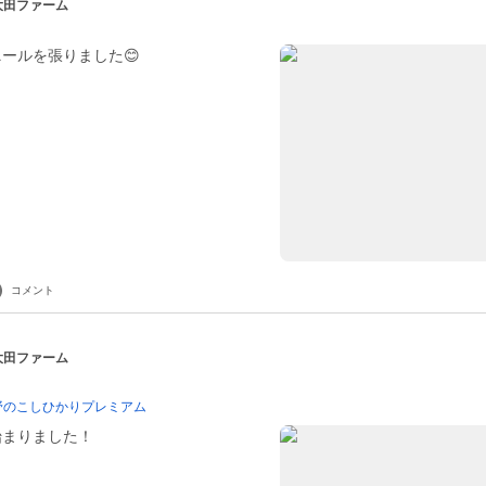
 大田ファーム
ールを張りました😊
コメント
 大田ファーム
野のこしひかりプレミアム
始まりました！