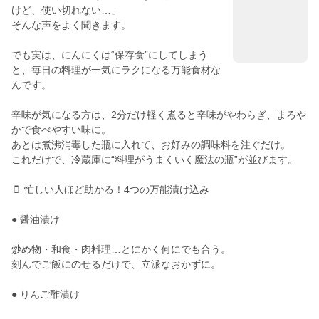
けど、使い切れない…」
そんな声をよく聞きます。
でも実は、にんにくは“保存食”にしてしまう
と、毎日の料理が一気にラクになる万能食材な
んです。
辛味が気になる方は、2分だけ軽く煮ると辛味がやわらぎ、まろや
かで食べやすい味に。
あとは煮沸消毒した瓶に入れて、お好みの調味料を注ぐだけ。
これだけで、冷蔵庫に“料理がうまくいく魔法の瓶”が並びます。
🫙 忙しい人ほど助かる！4つの万能漬け込み
● 醤油漬け
炒め物・和食・肉料理…とにかく何にでも合う。
刻んでご飯にのせるだけで、立派なおかずに。
● りんご酢漬け