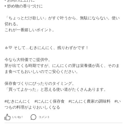
• お肉の仕上げに
• 炒め物の香りづけに
「ちょっとだけ欲しい」がすぐ叶うから、無駄にならない。使い
切れる。
これが一番嬉しいポイント。
🧄💛 そして…むきにんにく、残りわずかです！
今なら大特価でご提供中。
芽が出てくる時期ですが、にんにくの芽は栄養価が高く、そのま
ま食べてもおいしいのでご安心ください。
保存食づくりにぴったりのタイミング。
「買ってよかった」と思える使い道がたくさんあります。
#むきにんにく #にんにく保存食 #にんにく農家の調味料 #い
つもの料理がよりおいしくなる
いいね！
コメント