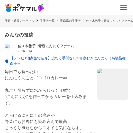
産直・通販のポケマル
生産者一覧
青森県の生産者
佐々木教子 | 青森にんにくファー
みんなの投稿
佐々木教子 | 青森にんにくファーム
2026.3.14
【テレビ1泊家族で紹介】皮むく手間なし✨青森むきにんにく（高級品種
白玉王
毎日でも食べたい、
にんにく丸ごとゴロゴロカレー🍛
丸ごと切らずに水からじっくり煮て
“にんにく水”を作ってからカレーを仕込みま
す。
とろけるにんにくの旨みが
野菜にもお肉にも染み込んで最高。
じっくり煮込むからニオイも気にならず、