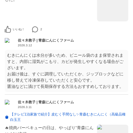
いいね！
2
佐々木教子 | 青森にんにくファーム
2026.3.12
むきにんにくは水分が多いため、ビニール袋のまま保管されま
すと、内部に湿気がこもり、カビが発生しやすくなる場合がご
ざいます。
お届け後は、すぐに調理していただくか、ジップロックなどに
移し替えて冷凍保存していただくと安心です。
醤油などに漬けて長期保存する方法もおすすめしております。
佐々木教子 | 青森にんにくファーム
2026.3.11
【テレビ1泊家族で紹介】皮むく手間なし✨青森むきにんにく（高級品種
白玉王
🔥焼肉バーベキューの日は、やっぱり“青森にん