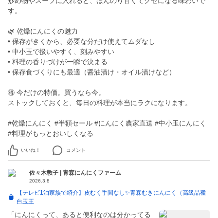
炒め物やスープに入れると、ほんのり甘くてクセになる味わいで
す。
🌿 乾燥にんにくの魅力
• 保存がきくから、必要な分だけ使えてムダなし
• 中小玉で扱いやすく、刻みやすい
• 料理の香りづけが一瞬で決まる
• 保存食づくりにも最適（醤油漬け・オイル漬けなど）
🉐 今だけの特価。買うなら今。
ストックしておくと、毎日の料理が本当にラクになります。
#乾燥にんにく #半額セール #にんにく農家直送 #中小玉にんにく
#料理がもっとおいしくなる
いいね！
コメント
佐々木教子 | 青森にんにくファーム
2026.3.8
【テレビ1泊家族で紹介】皮むく手間なし✨青森むきにんにく（高級品種
白玉王
「にんにくって、あると便利なのは分かってる