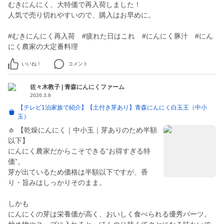
むきにんにく、大特価で再入荷しました！
人気で売り切れやすいので、購入はお早めに。
#むきにんにく再入荷 #疲れた日はこれ #にんにく豚汁 #にん
にく農家の大定番料理
いいね！
コメント
佐々木教子 | 青森にんにくファーム
2026.3.8
【テレビ1泊家族で紹介】【土付き芽あり】青森にんにく白玉王（中小
玉）
🧄 【乾燥にんにく｜中小玉｜芽ありのため半額
以下】
にんにく農家だからこそできる“お得すぎる特
価”。
芽が出ているため価格は半額以下ですが、香
り・旨みはしっかりそのまま。
しかも
にんにくの芽は栄養価が高く、おいしく食べられる優秀パーツ。