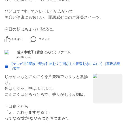
ひと口で “甘くておいしい” が広がって
美容と健康にも嬉しい、罪悪感ゼロのご褒美スイーツ。
いいね！
コメント
佐々木教子 | 青森にんにくファーム
2026.3.13
【テレビ1泊家族で紹介】皮むく手間なし✨青森むきにんにく（高級品種
白玉王
じゃがいもとにんにくを片栗粉でカリッと素揚
げ。
外はサクッ、中はホクホク。
にんにくはとろっとろで、香りがもう反則級。
一口食べたら
「え、これうますぎる！」
ってなる“危険なやみつきおつまみ”。