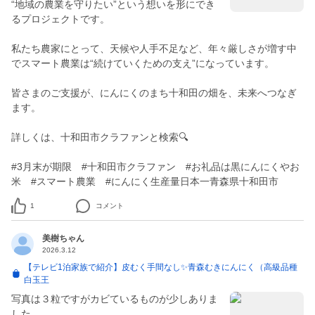
“地域の農業を守りたい”という想いを形にでき
るプロジェクトです。
私たち農家にとって、天候や人手不足など、年々厳しさが増す中
でスマート農業は“続けていくための支え”になっています。
皆さまのご支援が、にんにくのまち十和田の畑を、未来へつなぎ
ます。
詳しくは、十和田市クラファンと検索🔍
#3月末が期限 #十和田市クラファン #お礼品は黒にんにくやお
米 #スマート農業 #にんにく生産量日本一青森県十和田市
1
コメント
美樹ちゃん
2026.3.12
【テレビ1泊家族で紹介】皮むく手間なし✨青森むきにんにく（高級品種
白玉王
写真は３粒ですがカビているものが少しありま
した。