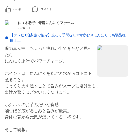
いいね！
コメント
佐々木教子 | 青森にんにくファーム
2026.3.11
【テレビ1泊家族で紹介】皮むく手間なし✨青森むきにんにく（高級品種
白玉王
週の真ん中、ちょっと疲れが出てきたなと思っ
たら…
にんにく豚汁でパワーチャージ。
ポイントは、にんにくを丸ごと水からコトコト
煮ること。
じっくり火を通すことで旨みがスープに溶け出し、
出汁が驚くほどおいしくなります。
ホクホクのお芋みたいな食感、
噛むほど広がる甘みと旨みが最高。
身体の芯から元気が湧いてくる一杯です。
そして朗報。