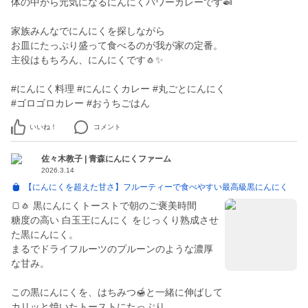
体の中から元気になるにんにくパワーカレーです🍛
家族みんなでにんにくを探しながら
お皿にたっぷり盛って食べるのが我が家の定番。
主役はもちろん、にんにくです🧄✨
#にんにく料理 #にんにくカレー #丸ごとにんにく
#ゴロゴロカレー #おうちごはん
いいね！
コメント
佐々木教子 | 青森にんにくファーム
2026.3.14
【にんにくを超えた甘さ】フルーティーで食べやすい最高級黒にんにく
🍞🧄 黒にんにくトーストで朝のご褒美時間
糖度の高い 白玉王にんにく をじっくり熟成させ
た黒にんにく。
まるでドライフルーツのプルーンのような濃厚
な甘み。
この黒にんにくを、はちみつ🍯と一緒に伸ばして
カリッと焼いたトーストにたっぷり。