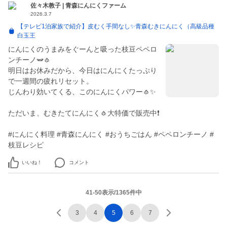
佐々木教子 | 青森にんにくファーム
2026.3.7
【テレビ1泊家族で紹介】皮むく手間なし✨青森むきにんにく（高級品種
白玉王
にんにくのうまみをぐーんと吸った枝豆ペペロ
ンチーノ🫛🧄
明日はお休みだから、今日はにんにくたっぷり
で一週間の疲れリセット。
じんわり効いてくる、このにんにくパワー🧄✨
ただいま、むきたてにんにく🧄大特価で販売中❗️
#にんにく料理 #青森にんにく #おうちごはん #ペペロンチーノ #
枝豆レシピ
いいね！
コメント
41-50表示/1365件中
3
4
5
6
7