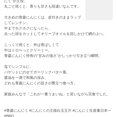
にく”が主役。
丸ごと焼くと、香りも甘さも段違いなんです。
大きめの青森にんにくは、皮付きのままラップ
してレンチン。
中までホクホクになったら、
尖った頭をカットしてオリーブオイルを回しかけて網の上へ。
じっくり焼くと、外は香ばしくて
中はトロ〜っとクリーミー。
青森にんにく特有の“甘みの強さ”がしっかり引き立つ瞬間。
塩でシンプルに、
バゲットにのせてガーリックバター風、
醤油を一滴で和風の深み。
どれも青森にんにくの旨さが際立つ食べ方。
家族みんなで「これが一番うまいね」と笑いながら完食でした。
#青森にんにく #にんにくの王様白玉王片 #にんにく生産量日本一
#BBQ