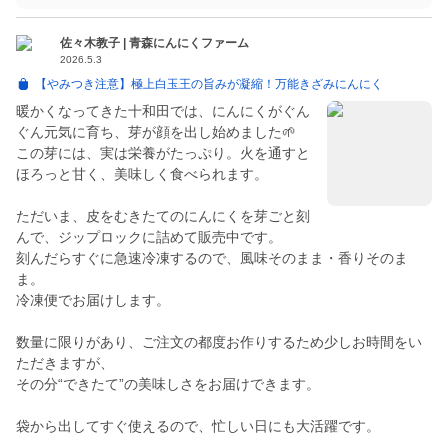
佐々木教子 | 青森にんにくファーム
2026.5.3
【やみつき注意】極上白玉王の旨みが凝縮！万能きざみにんにく
暖かくなってきた十和田では、にんにくがぐん
ぐん元気に育ち、芽が顔を出し始めました🌱
この芽には、実は栄養がたっぷり。火を通すと
ほろっと甘く、美味しく食べられます。
ただいま、皮をむきたてのにんにくを芽ごと刻
んで、ジップロックに詰めて販売中です。
刻んだらすぐに急速冷凍するので、風味そのまま・香りそのま
ま。
冷凍便でお届けします。
数量に限りがあり、ご注文の都度お作りするため少しお時間をい
ただきますが、
その分“できたて”の美味しさをお届けできます。
袋から出してすぐ使えるので、忙しい日にも大活躍です。