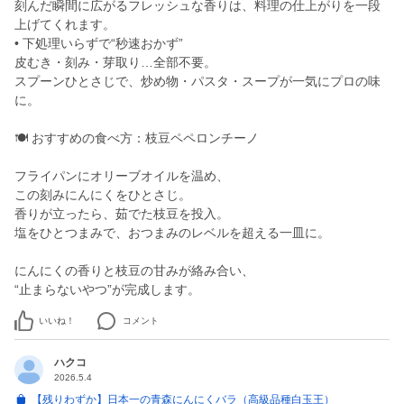
刻んだ瞬間に広がるフレッシュな香りは、料理の仕上がりを一段
上げてくれます。
• 下処理いらずで“秒速おかず”
皮むき・刻み・芽取り…全部不要。
スプーンひとさじで、炒め物・パスタ・スープが一気にプロの味
に。
🍽 おすすめの食べ方：枝豆ペペロンチーノ
フライパンにオリーブオイルを温め、
この刻みにんにくをひとさじ。
香りが立ったら、茹でた枝豆を投入。
塩をひとつまみで、おつまみのレベルを超える一皿に。
にんにくの香りと枝豆の甘みが絡み合い、
“止まらないやつ”が完成します。
いいね！
コメント
ハクコ
2026.5.4
【残りわずか】日本一の青森にんにくバラ（高級品種白玉王）