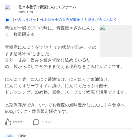
佐々木教子 | 青森にんにくファーム
2026.4.29
【やみつき注意】極上白玉王の旨みが凝縮！万能きざみにんにく
料理が一瞬でプロの味に。青森産きざみにんに
く、数量限定🧄
青森産にんにくを“むきたての状態で刻み、その
まま急速冷凍”しました。
香り・甘み・旨みを逃さず閉じ込めているた
め、袋から出してそのまま使える便利なきざみにんにくです。
にんにく麹、にんにく醤油漬け、にんにくごま油漬け、
にんにくオリーブオイル漬け、にんにくたっぷり餃子、
ドレッシング、炒め物、煮物、スープまで幅広く活用できます。
長期保存ができ、いつでも青森の風味豊かなにんにくを食卓へ。
いいね！
コメント
Chie