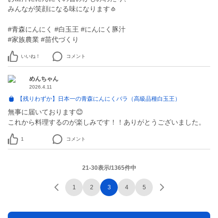
みんなが笑顔になる味になります🧄
#青森にんにく #白玉王 #にんにく豚汁
#家族農業 #苗代づくり
いいね！
コメント
めんちゃん
2026.4.11
【残りわずか】日本一の青森にんにくバラ（高級品種白玉王）
無事に届いております😊
これから料理するのが楽しみです！！ありがとうございました。
1
コメント
21-30表示/1365件中
1
2
3
4
5