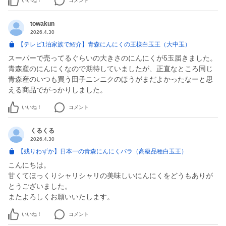
いいね！
コメント
towakun
2026.4.30
【テレビ1泊家族で紹介】青森にんにくの王様白玉王（大中玉）
スーパーで売ってるぐらいの大きさのにんにくが5玉届きました。
青森産のにんにくなので期待していましたが、正直なところ同じ
青森産のいつも買う田子ニンニクのほうがまだよかったなーと思
える商品でがっかりしました。
いいね！
コメント
くるくる
2026.4.30
【残りわずか】日本一の青森にんにくバラ（高級品種白玉王）
こんにちは。
甘くてほっくりシャリシャリの美味しいにんにくをどうもありが
とうございました。
またよろしくお願いいたします。
いいね！
コメント