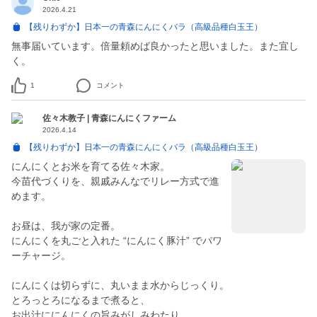
2026.4.21
【残りわずか】日本一の青森にんにくバラ（高級品種白玉王）
無事届いています。倍量頼めば良かったと思いました。また宜し
く。
1
コメント
佐々木教子 | 青森にんにくファーム
2026.4.14
【残りわずか】日本一の青森にんにくバラ（高級品種白玉王）
にんにくとお米を育てる佐々木家。
今苗代づくりを、親戚みんなでリレー方式で進
めます。
お昼は、我が家の定番。
にんにくを丸ごと入れた “にんにく豚汁” でパワ
ーチャージ。
にんにくは切らずに、丸いまま水からじっくり。
とろっとろになるまで煮ると、
お出汁ににんにくの旨みがしみわたり、