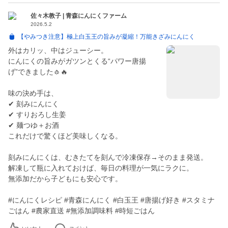
佐々木教子 | 青森にんにくファーム
2026.5.2
【やみつき注意】極上白玉王の旨みが凝縮！万能きざみにんにく
外はカリッ、中はジューシー。
にんにくの旨みがガツンとくる“パワー唐揚
げ”できました🧄🔥
味の決め手は、
✔︎ 刻みにんにく
✔︎ すりおろし生姜
✔︎ 麺つゆ＋お酒
これだけで驚くほど美味しくなる。
刻みにんにくは、むきたてを刻んで冷凍保存→そのまま発送。
解凍して瓶に入れておけば、毎日の料理が一気にラクに。
無添加だから子どもにも安心です。
#にんにくレシピ #青森にんにく #白玉王 #唐揚げ好き #スタミナ