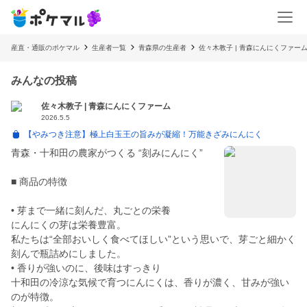
産直・通販のポケマル
生産者一覧
青森県の生産者
佐々木教子 | 青森にんにくファー
みんなの投稿
佐々木教子 | 青森にんにくファーム
2026.5.5
【やみつき注意】極上白玉王の旨みが凝縮！万能きざみにんにく
青森・十和田の農家がつくる “刻みにんにく”
■ 商品の特徴
• 芽まで一緒に刻んだ、丸ごとの栄養
にんにくの芽は栄養豊富。
私たちは“全部おいしく食べてほしい”という思いで、芽ごと細かく
刻んで瓶詰めにしました。
• 香りが強いのに、後味はすっきり
十和田の冷涼な気候で育つにんにくは、香りが濃く、甘みが強い
のが特徴。