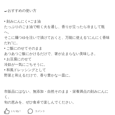
🍳おすすめの使い方
• 刻みにんにく×ごま油
たっぷりのごま油で軽く火を通し、香りが立ったら冷まして瓶
へ。
そこに麺つゆを注いで漬けておくと、万能に使える“にんにく香味
だれ”に。
• ご飯にのせてそのまま
あつあつご飯にかけるだけで、箸が止まらない美味しさ。
• お豆腐にのせて
冷奴が一気にごちそうに。
• 和風ドレッシングとして
野菜と和えるだけで、香り豊かな一皿に。
市販品にはない、無添加・自然そのまま・栄養満点の刻みにんに
く。
旬の恵みを、ぜひ食卓で楽しんでください。
いいね！
コメント