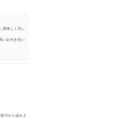
に美味しく召し
長いお付き合い
矢部川から汲み上