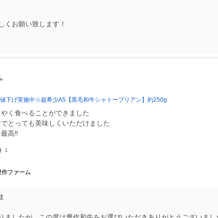
しくお願い致します！
ん
値下げ実施中☆超希少A5【黒毛和牛シャトーブリアン】約250g
うやく食べることができました
けでとっても美味しくいただけました
最高‼️
1
 豊作ファーム
ま
りましたが、この度は豊作和牛をお選びいただきありがとうございまし