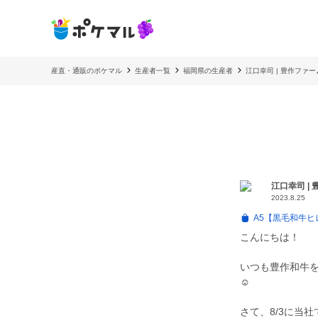
産直・通販のポケマル
生産者一覧
福岡県の生産者
江口幸司 | 豊作ファー
江口幸司 |
2023.8.25
A5【黒毛和牛ヒレ
こんにちは！
いつも豊作和牛
☺️
さて、8/3に当