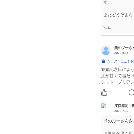
す。
またどうぞよろ
江口
熊のプーさ
2023.5.16
☆ラスト1点！お
結婚記念日によ
油が甘くて塩だ
シャトーブリアン
1
江口幸司 |
2023.7.12
熊のぷーさんさ
お返事が遅くな