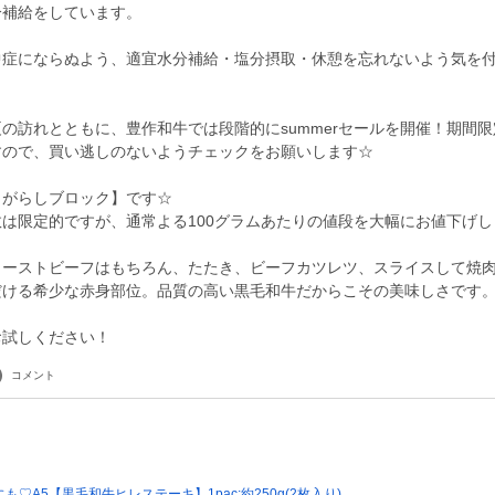
分補給をしています。
中症にならぬよう、適宜水分補給・塩分摂取・休憩を忘れないよう気を
の訪れとともに、豊作和牛では段階的にsummerセールを開催！期間
すので、買い逃しのないようチェックをお願いします☆
うがらしブロック】です☆
は限定的ですが、通常よる100グラムあたりの値段を大幅にお値下げし
ローストビーフはもちろん、たたき、ビーフカツレツ、スライスして焼
だける希少な赤身部位。品質の高い黒毛和牛だからこその美味しさです
お試しください！
コメント
♡A5【黒毛和牛ヒレステーキ】1pac:約250g(2枚入り)