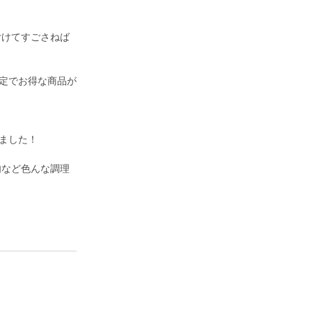
付けてすごさねば
限定でお得な商品が
ました！
肉など色んな調理
。