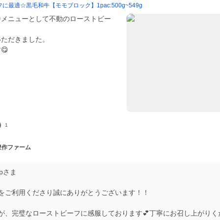
最適☆黒毛和牛【モモブロック】1pac:500g~549g
番メニューとして不動のローストビー
いただきました。
😋
1
 豊作ファーム
eepさま
をご利用くださり誠にありがとうございます！！
が、完璧なローストビーフに感服しております💕丁寧にお召し上がりく