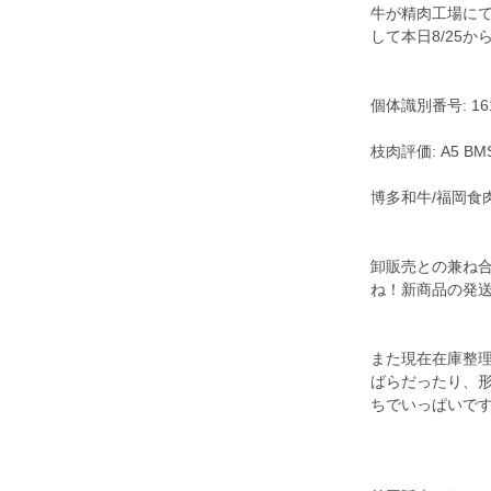
牛が精肉工場に
して本日8/25
個体識別番号: 161
枝肉評価: A5 BM
博多和牛/福岡食
卸販売との兼ね
ね！新商品の発送は
また現在在庫整
ばらだったり、
ちでいっぱいです