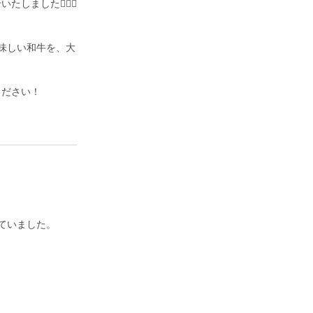
した🙇🏻‍♀️
味しい和牛を、大
ください！
ていました。