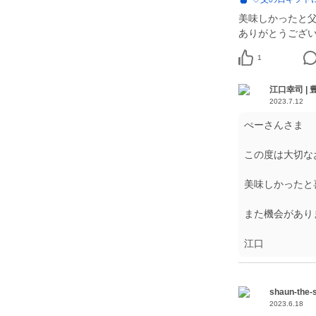
美味しかったと
ありがとうござ
1
江口幸司 |
2023.7.12
ぺーさんさま
この度は大切な
美味しかったと
また機会があり
江口
shaun-the-
2023.6.18