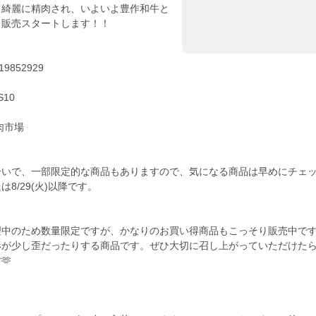
て綺麗に精肉され、いよいよ豊作和牛と
から販売スタートします！！
9852929
S10
肉市場
合いで、一部限定的な商品もありますので、気になる商品は早めにチェ
8/29(火)以降です。
理中のため数量限定ですが、かなりのお買い得商品もこっそり販売中で
形が少し歪だったりする商品です。ぜひ大切に召し上がっていただけた
🫶