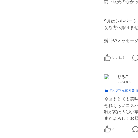
前回販売のなかっ
9月はシルバー
切な方へ贈りませ
熨斗やメッセー
いいね！
ひろこ
2023.8.8
◎お中元熨斗対応
今回もとても美
それくらいコス
我が家はう◯い
またよろしくお
2