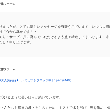
 豊作ファーム
りましたが、とても嬉しいメッセージを有難うございます！いつも大切
けて心から幸せです＾＾
くり・サービス共に喜んでいただけるよう益々精進してまいります！末
ろしく申し上げます。
 豊作ファーム
大人気商品★【トウガラシブロック中】1pac:約440g
日溶けるような暑い日々が続いています。
牛さんたちも毎日の暑さをしのぐため、ミストで水を浴び、塩を舐め、