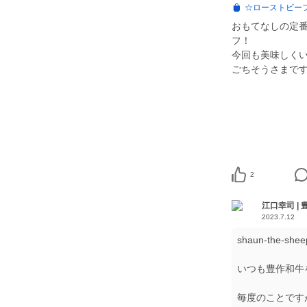
☆ローストビーフに
おもてなしの定
フ！
今回も美味しく
ごちそうさまです
2
江口幸司 |
2023.7.12
shaun-the-sh
いつも豊作和牛
毎度のことです