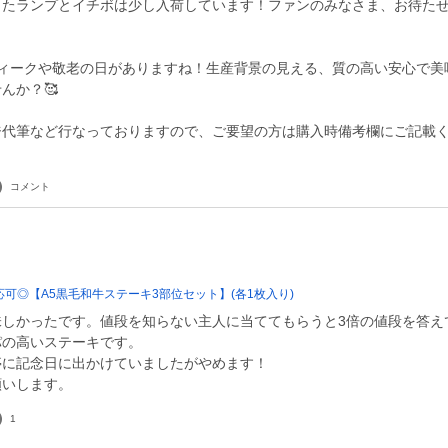
たランプとイチボは少し入荷しています！ファンのみなさま、お待たせいたしま
ウィークや敬老の日がありますね！生産背景の見える、質の高い安心で美
んか？🥰
ジ代筆など行なっておりますので、ご要望の方は購入時備考欄にご記載
コメント
可◎【A5黒毛和牛ステーキ3部位セット】(各1枚入り)
味しかったです。値段を知らない主人に当ててもらうと3倍の値段を答え
パの高いステーキです。
亭に記念日に出かけていましたがやめます！
願いします。
1