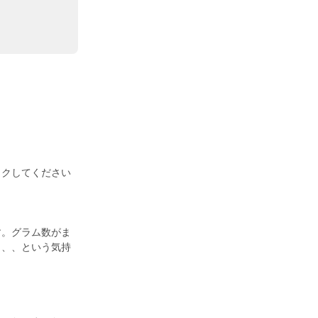
ックしてください
す。グラム数がま
ら、、という気持