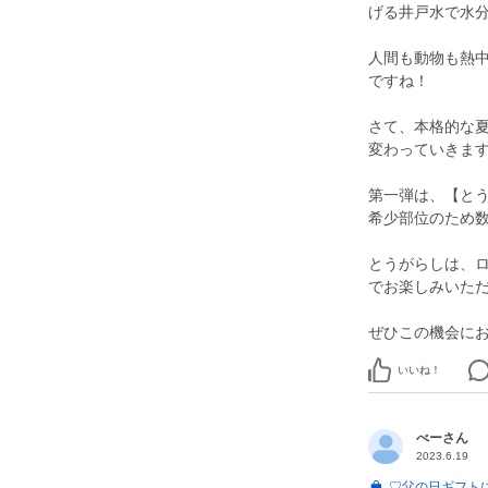
げる井戸水で水
人間も動物も熱
ですね！
さて、本格的な夏
変わっていきま
第一弾は、【と
希少部位のため数
とうがらしは、
でお楽しみいた
ぜひこの機会に
いいね！
べーさん
2023.6.19
♡父の日ギフトにも